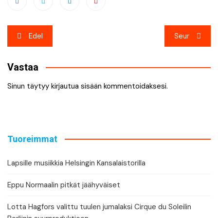
Artikkelien
Edel
Seur
selaus
Vastaa
Sinun täytyy
kirjautua sisään
kommentoidaksesi.
Tuoreimmat
Lapsille musiikkia Helsingin Kansalaistorilla
Eppu Normaalin pitkät jäähyväiset
Lotta Hagfors valittu tuulen jumalaksi Cirque du Soleilin