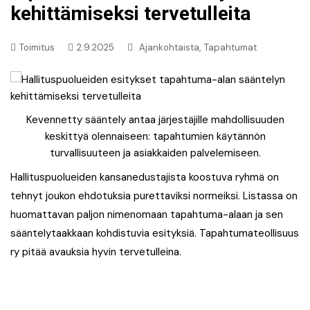
kehittämiseksi tervetulleita
,
Toimitus
2.9.2025
Ajankohtaista
Tapahtumat
Kevennetty sääntely antaa järjestäjille mahdollisuuden
keskittyä olennaiseen: tapahtumien käytännön
turvallisuuteen ja asiakkaiden palvelemiseen.
Hallituspuolueiden kansanedustajista koostuva ryhmä on
tehnyt joukon ehdotuksia purettaviksi normeiksi. Listassa on
huomattavan paljon nimenomaan tapahtuma-alaan ja sen
sääntelytaakkaan kohdistuvia esityksiä. Tapahtumateollisuus
ry pitää avauksia hyvin tervetulleina.