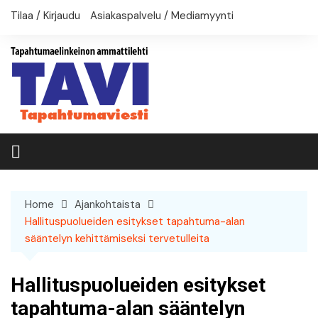
Skip
Tilaa / Kirjaudu
Asiakaspalvelu / Mediamyynti
to
content
Home
Ajankohtaista
Hallituspuolueiden esitykset tapahtuma-alan
sääntelyn kehittämiseksi tervetulleita
Hallituspuolueiden esitykset
tapahtuma-alan sääntelyn