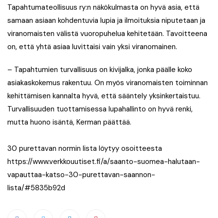
Tapahtumateollisuus ry:n näkökulmasta on hyvä asia, että
samaan asiaan kohdentuvia lupia ja ilmoituksia niputetaan ja
viranomaisten välistä vuoropuhelua kehitetään. Tavoitteena
on, että yhtä asiaa luvittaisi vain yksi viranomainen.
– Tapahtumien turvallisuus on kivijalka, jonka päälle koko
asiakaskokemus rakentuu. On myös viranomaisten toiminnan
kehittämisen kannalta hyvä, että sääntely yksinkertaistuu.
Turvallisuuden tuottamisessa lupahallinto on hyvä renki,
mutta huono isäntä, Kerman päättää.
30 purettavan normin lista löytyy osoitteesta
https://www.verkkouutiset.fi/a/saanto-suomea-halutaan-
vapauttaa-katso-30-purettavan-saannon-
lista/#5835b92d