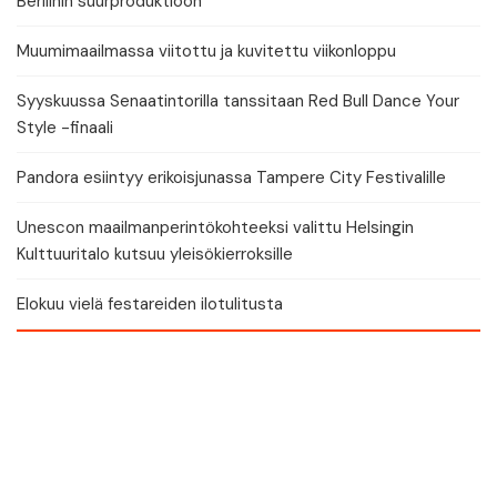
Berliinin suurproduktioon
Muumimaailmassa viitottu ja kuvitettu viikonloppu
Syyskuussa Senaatintorilla tanssitaan Red Bull Dance Your
Style -finaali
Pandora esiintyy erikoisjunassa Tampere City Festivalille
Unescon maailmanperintökohteeksi valittu Helsingin
Kulttuuritalo kutsuu yleisökierroksille
Elokuu vielä festareiden ilotulitusta