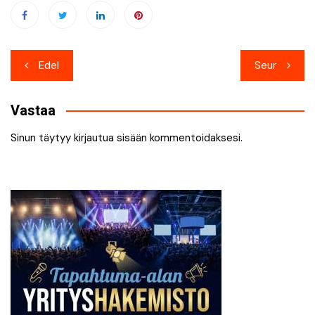
Artikkelien
Edel
Seur
selaus
Vastaa
Sinun täytyy
kirjautua sisään
kommentoidaksesi.