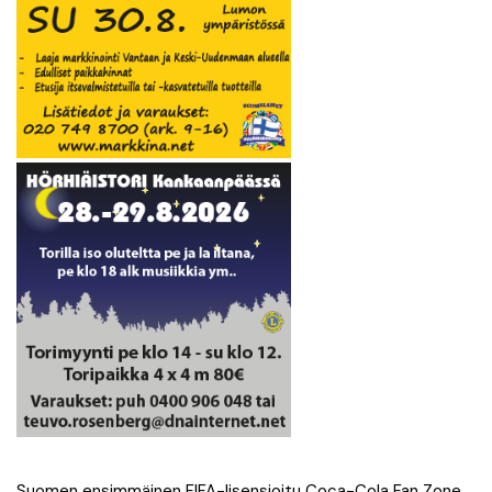
Suomen ensimmäinen FIFA-lisensioitu Coca-Cola Fan Zone