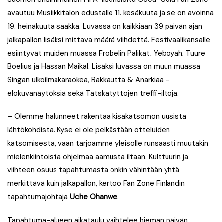
avautuu Musiikkitalon edustalle 11. kesäkuuta ja se on avoinna
19. heinäkuuta saakka. Luvassa on kaikkiaan 39 päivän ajan
jalkapallon lisäksi mittava määrä viihdettä. Festivaalikansalle
esiintyvät muiden muassa Fröbelin Palikat, Yeboyah, Tuure
Boelius ja Hassan Maikal. Lisäksi luvassa on muun muassa
Singan ulkoilmakaraokea, Rakkautta & Anarkiaa -
elokuvanäytöksiä sekä Tatskatyttöjen treffi-iltoja.
– Olemme halunneet rakentaa kisakatsomon uusista
lähtökohdista. Kyse ei ole pelkästään otteluiden
katsomisesta, vaan tarjoamme yleisölle runsaasti muutakin
mielenkiintoista ohjelmaa aamusta iltaan. Kulttuurin ja
viihteen osuus tapahtumasta onkin vähintään yhtä
merkittävä kuin jalkapallon, kertoo Fan Zone Finlandin
tapahtumajohtaja
Uche Ohanwe
.
Tapahtuma-alueen aikataulu vaihtelee hieman päivän