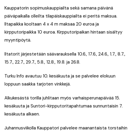
Kauppatorin sopimuskauppiailta sekä samana päivänä
päiväpaikalla olleilta tilapäiskauppiailta ei peritä maksua.
Iltapaikka kooltaan 4 x 4 m maksaa 20 euroa ja
kirpputoripaikka 10 euroa. Kirpputoripaikan hintaan sisältyy
myyntipöytä.
Iltatorit järjestetään säävarauksella
10.6., 17.6., 24.6., 1.7., 8.7.,
15.7., 22.7., 29.7., 5.8., 12.8., 19.8. ja 26.8.
Turku Info avautuu 10. kesäkuuta ja se palvelee elokuun
loppuun saakka tarjoten vinkkejä.
Alkukesästä torilla juhlitaan myös varhaisperunapäivää 15.
kesäkuuta ja Suntori-kirpputoritapahtumaa sunnuntaisin 7.
kesäkuuta alkaen.
Juhannusviikolla Kauppatori palvelee maanantaista torstaihin