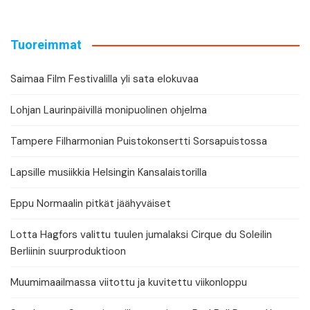
Tuoreimmat
Saimaa Film Festivalilla yli sata elokuvaa
Lohjan Laurinpäivillä monipuolinen ohjelma
Tampere Filharmonian Puistokonsertti Sorsapuistossa
Lapsille musiikkia Helsingin Kansalaistorilla
Eppu Normaalin pitkät jäähyväiset
Lotta Hagfors valittu tuulen jumalaksi Cirque du Soleilin
Berliinin suurproduktioon
Muumimaailmassa viitottu ja kuvitettu viikonloppu