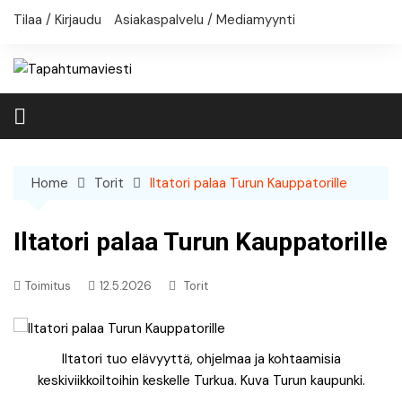
Skip
Tilaa / Kirjaudu
Asiakaspalvelu / Mediamyynti
to
content
Home
Torit
Iltatori palaa Turun Kauppatorille
Iltatori palaa Turun Kauppatorille
Toimitus
12.5.2026
Torit
Iltatori tuo elävyyttä, ohjelmaa ja kohtaamisia
keskiviikkoiltoihin keskelle Turkua. Kuva Turun kaupunki.