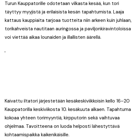
Turun Kauppatorille odotetaan vilkasta kesää, kun tori
täyttyy myyjistä ja erilaisista kesän tapahtumista. Laaja
kattaus kauppiaita tarjoaa tuotteita niin arkeen kuin juhlaan,
torikahveista nautitaan auringossa ja paviljonkiravintoloissa
voi viettää aikaa lounaiden ja illallisten äärellä.
Kaivattu iltatori järjestetään kesäkeskiviikkoisin kello 16–20
Kauppatorilla keskiviikosta 10. kesäkuuta alkaen. Tapahtuma
kokoaa yhteen torimyyntiä, kirpputorin sekä vaihtuvaa
ohjelmaa. Tavoitteena on luoda helposti lähestyttävä
kohtaamispaikka kaikenikäisille.