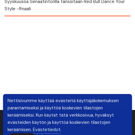
Syyskuussa Senaatintorilla tanssitaan Red Bull Dance Your
Style -finaali
Nettisivumme käyttää evästeitä käyttäjäkokemuksen
parantamiseksi ja käyttöä koskevien tilastojen
keräämiseksi. Kun käytät tätä verkkosivua, hyväksyt
evästeiden käytön ja käyttöä koskevien tilastojen
keräämisen.
Evästetiedot
.