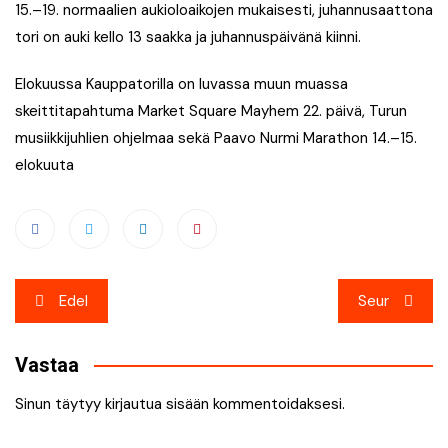
15.–19. normaalien aukioloaikojen mukaisesti, juhannusaattona
tori on auki kello 13 saakka ja juhannuspäivänä kiinni.
Elokuussa Kauppatorilla on luvassa muun muassa
skeittitapahtuma Market Square Mayhem 22. päivä, Turun
musiikkijuhlien ohjelmaa sekä Paavo Nurmi Marathon 14.–15.
elokuuta
Artikkelien
Edel
Seur
selaus
Vastaa
Sinun täytyy
kirjautua sisään
kommentoidaksesi.