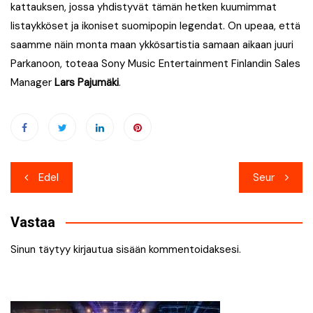
kattauksen, jossa yhdistyvät tämän hetken kuumimmat
listaykköset ja ikoniset suomipopin legendat. On upeaa, että
saamme näin monta maan ykkösartistia samaan aikaan juuri
Parkanoon, toteaa Sony Music Entertainment Finlandin Sales
Manager
Lars Pajumäki
.
Artikkelien
Edel
Seur
selaus
Vastaa
Sinun täytyy
kirjautua sisään
kommentoidaksesi.