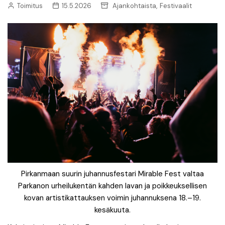
,
Toimitus
15.5.2026
Ajankohtaista
Festivaalit
Pirkanmaan suurin juhannusfestari Mirable Fest valtaa
Parkanon urheilukentän kahden lavan ja poikkeuksellisen
kovan artistikattauksen voimin juhannuksena 18.–19.
kesäkuuta.