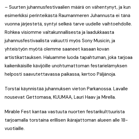
–
Suurten juhannusfestivaalien määrä on vähentynyt, ja kun
esimerkiksi perinteikästä Raumanmeren Juhannusta ei tänä
vuonna järjestetä, syntyi selkeä tarve uudelle vaihtoehdolle.
Rohkea visiomme valtakunnallisesta ja laadukkaasta
juhannusfestivaalista vakuutti myös Sony Musicin, ja
yhteistyön myötä olemme saaneet kasaan kovan
artistikattauksen. Haluamme luoda tapahtuman, joka tarjoaa
kaikenikäisille kävijöille unohtumattoman festarielämyksen
helposti saavutettavassa paikassa, kertoo Päljänoja.
Torstai käynnistää juhannuksen vieton Parkanossa. Lavalle
nousevat Gettomasa, KUUMAA, Lauri Haav ja Mirella.
Mirable Fest kantaa vastuuta nuorten festarikulttuurista
tarjoamalla torstaina erillisen ikärajattoman alueen alle 18-
vuotiaille.