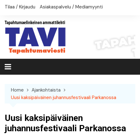
Skip
Tilaa / Kirjaudu
Asiakaspalvelu / Mediamyynti
to
content
Home
Ajankohtaista
Uusi kaksipäiväinen juhannusfestivaali Parkanossa
Uusi kaksipäiväinen
juhannusfestivaali Parkanossa