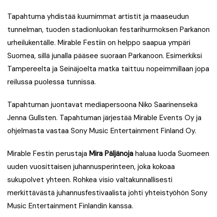
Tapahtuma yhdistää kuumimmat artistit ja maaseudun
tunnelman, tuoden stadionluokan festarihurmoksen Parkanon
urheilukentälle. Mirable Festiin on helppo saapua ympäri
Suomea, sillä junalla pääsee suoraan Parkanoon. Esimerkiksi
Tampereelta ja Seinäjoelta matka taittuu nopeimmillaan jopa
reilussa puolessa tunnissa.
Tapahtuman juontavat mediapersoona Niko Saarinensekä
Jenna Gullsten. Tapahtuman järjestää Mirable Events Oy ja
ohjelmasta vastaa Sony Music Entertainment Finland Oy.
Mirable Festin perustaja
Mira Päljänoja
haluaa luoda Suomeen
uuden vuosittaisen juhannusperinteen, joka kokoaa
sukupolvet yhteen. Rohkea visio valtakunnallisesti
merkittävästä juhannusfestivaalista johti yhteistyöhön Sony
Music Entertainment Finlandin kanssa.