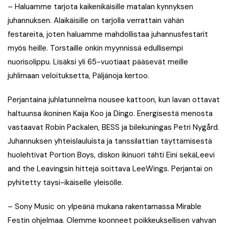
–
Haluamme tarjota kaikenikäisille matalan kynnyksen
juhannuksen. Alaikäisille on tarjolla verrattain vähän
festareita, joten haluamme mahdollistaa juhannusfestarit
myös heille. Torstaille onkin myynnissä edullisempi
nuorisolippu. Lisäksi yli 65-vuotiaat pääsevät meille
juhlimaan veloituksetta,
Päljänoja kertoo.
Perjantaina juhlatunnelma nousee kattoon, kun lavan ottavat
haltuunsa ikoninen Kaija Koo ja Dingo. Energisestä menosta
vastaavat Robin Packalen, BESS ja bilekuningas Petri Nygård.
Juhannuksen yhteislauluista ja tanssilattian täyttämisestä
huolehtivat Portion Boys, diskon ikinuori tähti Eini sekäLeevi
and the Leavingsin hittejä soittava LeeWings. Perjantai on
pyhitetty täysi-ikäiselle yleisölle.
– Sony Music on ylpeänä mukana rakentamassa Mirable
Festin ohjelmaa. Olemme koonneet poikkeuksellisen vahvan