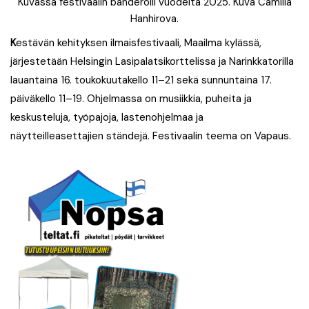
Kuvassa festivaalin banderolli vuodelta 2025. Kuva Camilla
Hanhirova.
K
estävän kehityksen ilmaisfestivaali, Maailma kylässä,
järjestetään Helsingin Lasipalatsikorttelissa ja Narinkkatorilla
lauantaina 16. toukokuutakello 11–21 sekä sunnuntaina 17.
päiväkello 11–19. Ohjelmassa on musiikkia, puheita ja
keskusteluja, työpajoja, lastenohjelmaa ja
näytteilleasettajien ständejä. Festivaalin teema on Vapaus.