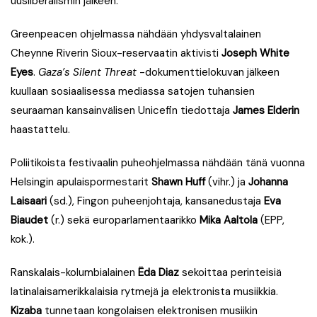
uusliberalismin jälkeen.
Greenpeacen ohjelmassa nähdään yhdysvaltalainen
Cheynne Riverin Sioux-reservaatin aktivisti
Joseph White
Eyes
.
Gaza’s Silent Threat
-dokumenttielokuvan jälkeen
kuullaan sosiaalisessa mediassa satojen tuhansien
seuraaman kansainvälisen Unicefin tiedottaja
James Elderin
haastattelu.
Poliitikoista festivaalin puheohjelmassa nähdään tänä vuonna
Helsingin apulaispormestarit
Shawn Huff
(vihr.) ja
Johanna
Laisaari
(sd.), Fingon puheenjohtaja, kansanedustaja
Eva
Biaudet
(r.) sekä europarlamentaarikko
Mika Aaltola
(EPP,
kok.).
Ranskalais-kolumbialainen
Ëda Diaz
sekoittaa perinteisiä
latinalaisamerikkalaisia rytmejä ja elektronista musiikkia.
Kizaba
tunnetaan kongolaisen elektronisen musiikin