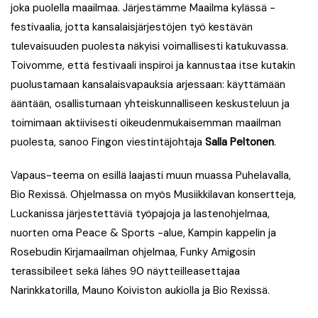
joka puolella maailmaa. Järjestämme Maailma kylässä -
festivaalia, jotta kansalaisjärjestöjen työ kestävän
tulevaisuuden puolesta näkyisi voimallisesti katukuvassa.
Toivomme, että festivaali inspiroi ja kannustaa itse kutakin
puolustamaan kansalaisvapauksia arjessaan: käyttämään
ääntään, osallistumaan yhteiskunnalliseen keskusteluun ja
toimimaan aktiivisesti oikeudenmukaisemman maailman
puolesta, sanoo Fingon viestintäjohtaja
Salla Peltonen
.
Vapaus-teema on esillä laajasti muun muassa Puhelavalla,
Bio Rexissä. Ohjelmassa on myös Musiikkilavan konsertteja,
Luckanissa järjestettäviä työpajoja ja lastenohjelmaa,
nuorten oma Peace & Sports -alue, Kampin kappelin ja
Rosebudin Kirjamaailman ohjelmaa, Funky Amigosin
terassibileet sekä lähes 90 näytteilleasettajaa
Narinkkatorilla, Mauno Koiviston aukiolla ja Bio Rexissä.