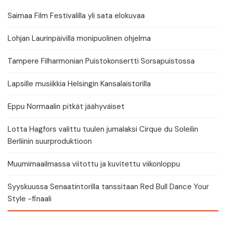
Saimaa Film Festivalilla yli sata elokuvaa
Lohjan Laurinpäivillä monipuolinen ohjelma
Tampere Filharmonian Puistokonsertti Sorsapuistossa
Lapsille musiikkia Helsingin Kansalaistorilla
Eppu Normaalin pitkät jäähyväiset
Lotta Hagfors valittu tuulen jumalaksi Cirque du Soleilin
Berliinin suurproduktioon
Muumimaailmassa viitottu ja kuvitettu viikonloppu
Syyskuussa Senaatintorilla tanssitaan Red Bull Dance Your
Style -finaali