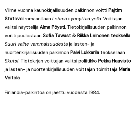
Viime vuonna kaunokirjallisuuden palkinnon voitti
Pajtim
Statovci
romaanillaan
Lehmä synnyttää yöllä
. Voittajan
valitsi näyttelijä
Alma Pöysti
. Tietokirjallisuuden palkinnon
voitti puolestaan
Sofia Tawast & Riikka Leinonen
teoksella
Suuri valhe vammaisuudesta
ja lasten- ja
nuortenkirjallisuuden palkinnon
Päivi Lukkarila
teoksellaan
Skutsi
. Tietokirjan voittajan valitsi poliitikko
Pekka Haavisto
ja lasten- ja nuortenkirjallisuuden voittajan toimittaja
Maria
Veitola
.
Finlandia-palkintoa on jaettu vuodesta 1984.