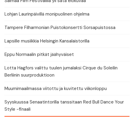
Saimaa Film Festivalilla yli sata elokuvaa
Lohjan Laurinpäivillä monipuolinen ohjelma
Tampere Filharmonian Puistokonsertti Sorsapuistossa
Lapsille musiikkia Helsingin Kansalaistorilla
Eppu Normaalin pitkät jäähyväiset
Lotta Hagfors valittu tuulen jumalaksi Cirque du Soleilin
Berliinin suurproduktioon
Muumimaailmassa viitottu ja kuvitettu viikonloppu
Syyskuussa Senaatintorilla tanssitaan Red Bull Dance Your
Style -finaali