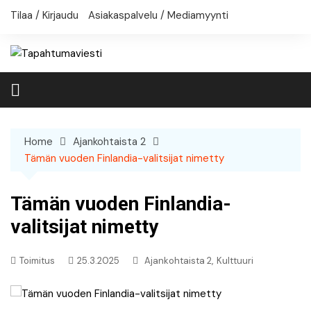
Skip
Tilaa / Kirjaudu
Asiakaspalvelu / Mediamyynti
to
content
Home
Ajankohtaista 2
Tämän vuoden Finlandia-valitsijat nimetty
Tämän vuoden Finlandia-
valitsijat nimetty
,
Toimitus
25.3.2025
Ajankohtaista 2
Kulttuuri