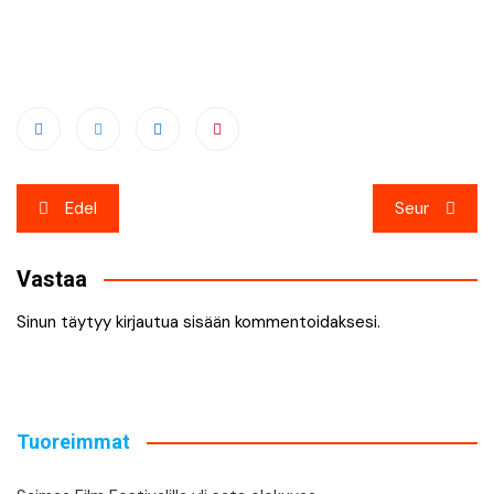
Artikkelien
Edel
Seur
selaus
Vastaa
Sinun täytyy
kirjautua sisään
kommentoidaksesi.
Tuoreimmat