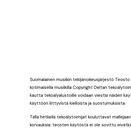
Suomalainen musiikin tekijänoikeusjärjestö Teosto 
kotimaisella musiikilla Copyright Deltan tekoälytoim
kautta tekoälyalustoille voidaan viestiä näiden k
käyttöön liittyvistä kielloista ja suostumuksista.
Tällä hetkellä tekoälytoimijat kouluttavat mallejaan 
korvauksia: teosten käytöstä ei ole sovittu eivätk