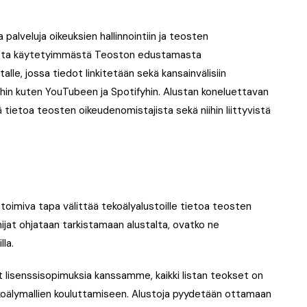
a palveluja oikeuksien hallinnointiin ja teosten
nesta käytetyimmästä Teoston edustamasta
lle, jossa tiedot linkitetään sekä kansainvälisiin
ihin kuten YouTubeen ja Spotifyhin. Alustan koneluettavan
ä tietoa teosten oikeudenomistajista sekä niihin liittyvistä
 toimiva tapa välittää tekoälyalustoille tietoa teosten
imijat ohjataan tarkistamaan alustalta, ovatko ne
la.
ut lisenssisopimuksia kanssamme, kaikki listan teokset on
 tekoälymallien kouluttamiseen. Alustoja pyydetään ottamaan