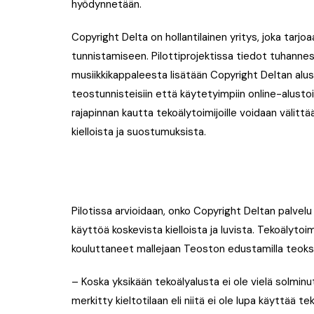
hyödynnetään.
Copyright Delta on hollantilainen yritys, joka tarjoa
tunnistamiseen. Pilottiprojektissa tiedot tuhan
musiikkikappaleesta lisätään Copyright Deltan alusta
teostunnisteisiin että käytetyimpiin online-alusto
rajapinnan kautta tekoälytoimijoille voidaan välittä
kielloista ja suostumuksista.
Pilotissa arvioidaan, onko Copyright Deltan palvelu
käyttöä koskevista kielloista ja luvista. Tekoälyto
kouluttaneet mallejaan Teoston edustamilla teoksil
– Koska yksikään tekoälyalusta ei ole vielä solmin
merkitty kieltotilaan eli niitä ei ole lupa käyttää