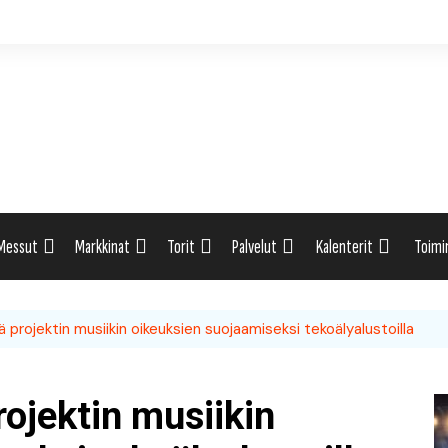
Messut
Markkinat
Torit
Palvelut
Kalenterit
Toimi
ti
Uutiset: Yleisesti
Uutiset: Yleisesti
Uutiset: Yleisesti
Uutiset: Yleisesti
Tapahtumahaku
Omak
 projektin musiikin oikeuksien suojaamiseksi tekoälyalustoilla
eri
Messukalenteri
Markkinakalenteri
Torihaku
Markkinakalenteri
Elint
Messukalenteri
Tori
ojektin musiikin