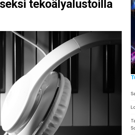
Festivaalikalenteri
Lähe
eksi tekoälyalustoilla
Konserttikalenteri
Torikalenteri
Urheilukalenteri
Moottoriurheilukalent
Ravikalenteri
T
Muut
Sa
Lo
T
S