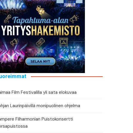
tä tapahtuman tiedot
eri
uoreimmat
imaa Film Festivalilla yli sata elokuvaa
hjan Laurinpäivillä monipuolinen ohjelma
ampere Filharmonian Puistokonsertti
orsapuistossa