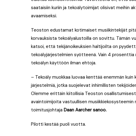
saataisiin kuriin ja tekoälytoimijat olisivat meihin
avaamiseksi.
Teoston edustamat kotimaiset musiikintekijät pitä
korvauksista tekoälyalustoilla on sovittu. Tämän
katsoi, että tekijänoikeuksien haltijoilta on pyyde
tekoälyjärjestelmien syötteenä. Vain 4 prosenttia m
tekoälyn käyttöön ilman ehtoja.
– Tekoäly muokkaa luovaa kenttää enemmän kuin kos
järjestelmiä, jotka suojelevat inhimillisten tekijöi
Olemme erittäin kiitollisia Teoston osallistumisesta 
avaintoimijoita vastuullisen musiikkiekosysteemin
toimitusjohtaja
Daan Aarcher
sanoo.
Pilotti kestää puoli vuotta.