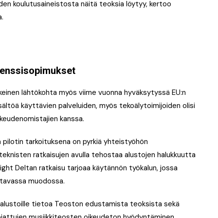
den koulutusaineistosta näitä teoksia löytyy, kertoo
a.
isenssisopimukset
keinen lähtökohta myös viime vuonna hyväksytyssä EU:n
ltöä käyttävien palveluiden, myös tekoälytoimijoiden olisi
ikeudenomistajien kanssa.
ä pilotin tarkoituksena on pyrkiä yhteistyöhön
teknisten ratkaisujen avulla tehostaa alustojen halukkuutta
ht Deltan ratkaisu tarjoaa käytännön työkalun, jossa
ettavassa muodossa.
lyalustoille tietoa Teoston edustamista teoksista sekä
uojattujen musiikkiteosten oikeudeton hyödyntäminen