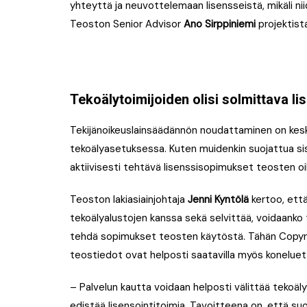
yhteyttä ja neuvottelemaan lisensseistä, mikäli nii
Teoston Senior Advisor
Ano Sirppiniemi
projektist
Tekoälytoimijoiden olisi solmittava l
Tekijänoikeuslainsäädännön noudattaminen on kes
tekoälyasetuksessa. Kuten muidenkin suojattua sisä
aktiivisesti tehtävä lisenssisopimukset teosten o
Teoston lakiasiainjohtaja
Jenni Kyntölä
kertoo, ett
tekoälyalustojen kanssa sekä selvittää, voidaanko 
tehdä sopimukset teosten käytöstä. Tähän Copyrig
teostiedot ovat helposti saatavilla myös konelu
– Palvelun kautta voidaan helposti välittää tekoä
edistää lisensointitoimia. Tavoitteena on, että s