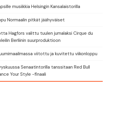
psille musiikkia Helsingin Kansalaistorilla
ppu Normaalin pitkät jäähyväiset
tta Hagfors valittu tuulen jumalaksi Cirque du
leilin Berliinin suurproduktioon
umimaailmassa viitottu ja kuvitettu viikonloppu
yskuussa Senaatintorilla tanssitaan Red Bull
nce Your Style -finaali