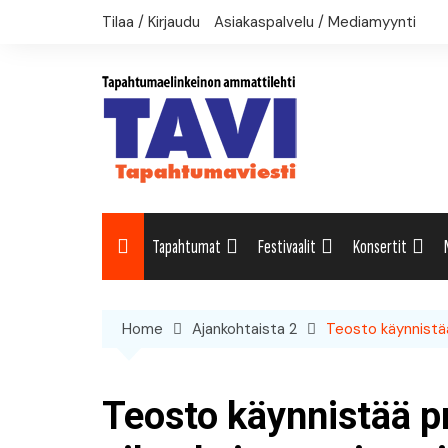
Skip
Tilaa / Kirjaudu
Asiakaspalvelu / Mediamyynti
to
content
Tapahtumat
Festivaalit
Konsertit
Uutiset: Yleisesti
Uutiset: Yleisesti
Uutiset: Yleises
Home
Ajankohtaista 2
Teosto käynnistää
Uutiset: Kulttuuri
Festivaalikalenteri
Konserttikalent
Uutiset: Matkailu
Teosto käynnistää pr