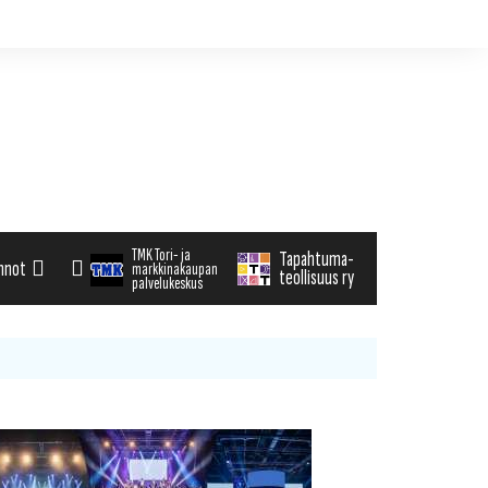
TMK Tori- ja
Tapahtuma-
nnot
markkinakaupan
teollisuus ry
palvelukeskus
alenteri
arvikemyynti
haku