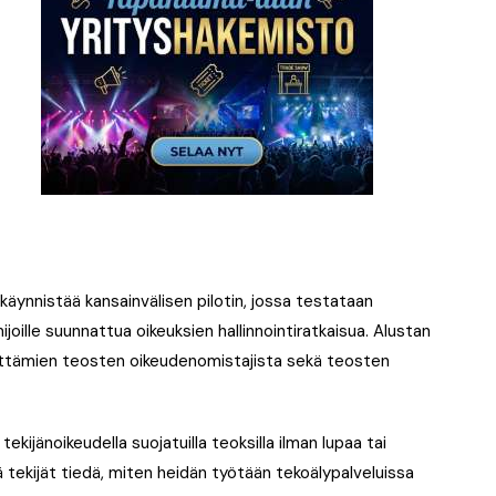
käynnistää kansainvälisen pilotin, jossa testataan
ijoille suunnattua oikeuksien hallinnointiratkaisua. Alustan
äyttämien teosten oikeudenomistajista sekä teosten
tekijänoikeudella suojatuilla teoksilla ilman lupaa tai
ä tekijät tiedä, miten heidän työtään tekoälypalveluissa