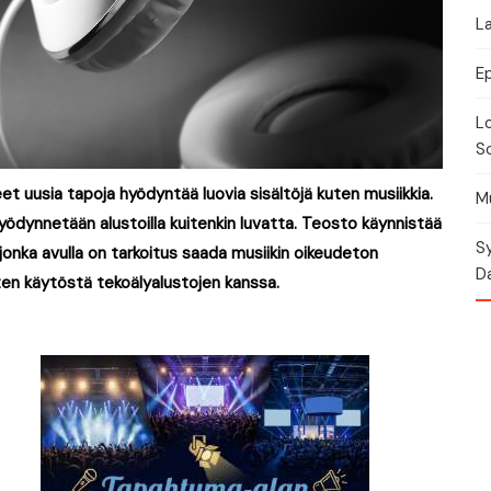
La
E
Lo
So
t uusia tapoja hyödyntää luovia sisältöjä kuten musiikkia.
Mu
 hyödynnetään alustoilla kuitenkin luvatta. Teosto käynnistää
Sy
jonka avulla on tarkoitus saada musiikin oikeudeton
Da
ten käytöstä tekoälyalustojen kanssa.