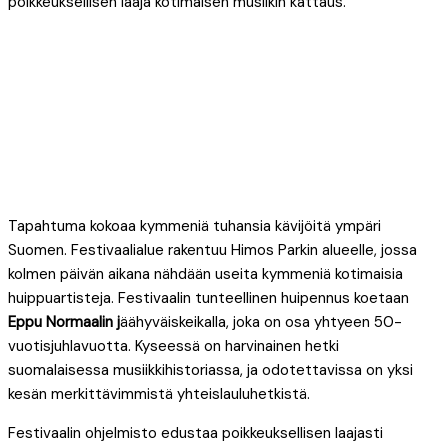
poikkeuksellisen laaja kotimaisen musiikin kattaus.
Tapahtuma kokoaa kymmeniä tuhansia kävijöitä ympäri
Suomen. Festivaalialue rakentuu Himos Parkin alueelle, jossa
kolmen päivän aikana nähdään useita kymmeniä kotimaisia
huippuartisteja. Festivaalin tunteellinen huipennus koetaan
Eppu Normaalin j
äähyväiskeikalla, joka on osa yhtyeen 50-
vuotisjuhlavuotta. Kyseessä on harvinainen hetki
suomalaisessa musiikkihistoriassa, ja odotettavissa on yksi
kesän merkittävimmistä yhteislauluhetkistä.
Festivaalin ohjelmisto edustaa poikkeuksellisen laajasti