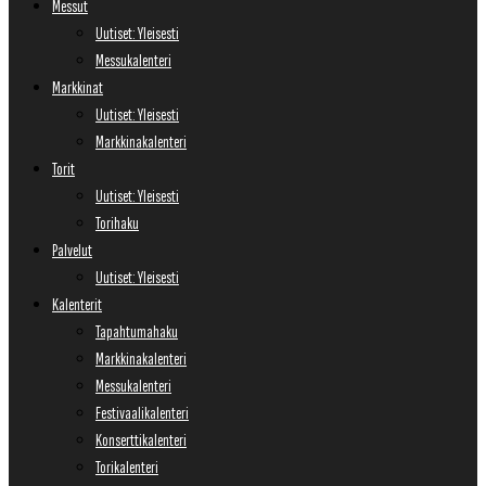
Messut
Uutiset: Yleisesti
Messukalenteri
Markkinat
Uutiset: Yleisesti
Markkinakalenteri
Torit
Uutiset: Yleisesti
Torihaku
Palvelut
Uutiset: Yleisesti
Kalenterit
Tapahtumahaku
Markkinakalenteri
Messukalenteri
Festivaalikalenteri
Konserttikalenteri
Torikalenteri