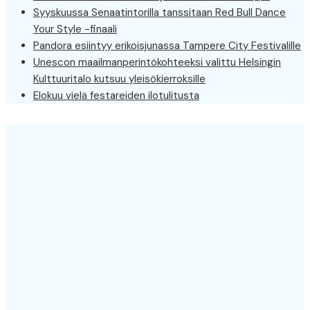
Syyskuussa Senaatintorilla tanssitaan Red Bull Dance
Your Style -finaali
Pandora esiintyy erikoisjunassa Tampere City Festivalille
Unescon maailmanperintökohteeksi valittu Helsingin
Kulttuuritalo kutsuu yleisökierroksille
Elokuu vielä festareiden ilotulitusta