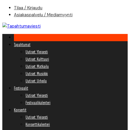
Skip
Tilaa / Kirjaudu
to
Asiakaspalvelu / Mediamyynti
content
Tapahtumat
Uutiset: Yleisesti
Uutiset: Kulttuuri
Uutiset: Matkailu
Uutiset: Musiikki
Uutiset: Urheilu
Festivaalit
Uutiset: Yleisesti
Festivaalikalenteri
Konsertit
Uutiset: Yleisesti
Konserttikalenteri