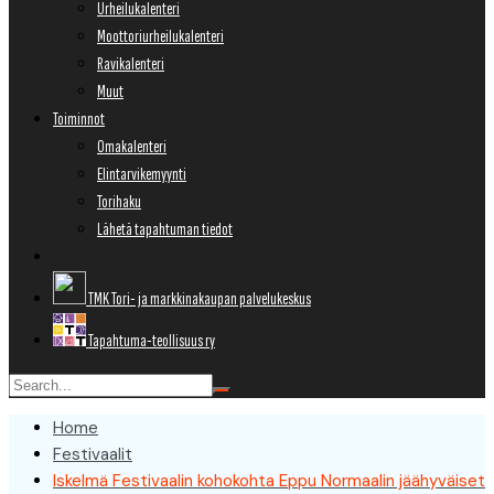
Urheilukalenteri
Moottoriurheilukalenteri
Ravikalenteri
Muut
Toiminnot
Omakalenteri
Elintarvikemyynti
Torihaku
Lähetä tapahtuman tiedot
TMK Tori- ja markkinakaupan palvelukeskus
Tapahtuma-teollisuus ry
Home
Festivaalit
Iskelmä Festivaalin kohokohta Eppu Normaalin jäähyväiset