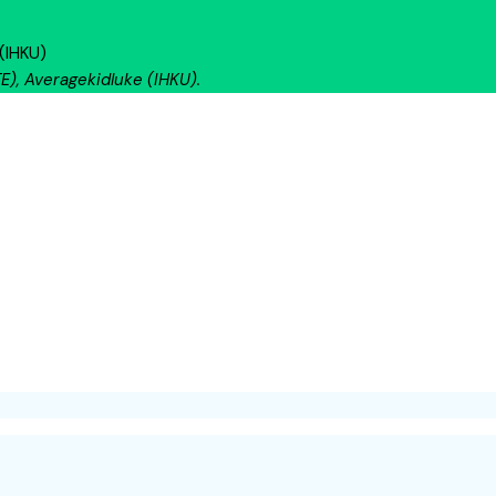
 (IHKU)
TE), Averagekidluke (IHKU).