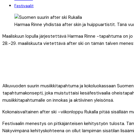
Festivaalit
Harmaa Rinne yhdistää after skin ja huippuartistit. Tänä v
Maaliskuun lopulla järjestettävä Harmaa Rinne -tapahtuma on jo 
28.-29. maaliskuuta vietettävä after ski on tämän talven menes
Alkuvuoden suurin musiikkitapahtuma ja kokoluokassaan Suomen 
tapahtumakonsepti, joka muistuttaisi kesäfestivaalia oheistapa
musiikkitapahtumalle on innokas ja aktiivinen yleisönsä.
Kokonaisvaltainen after ski –viikonloppu Rukalla pitää sisällään m
Festivaalin menestys on pitkäjänteisen kehitystyön tulosta. Tämä
Näkyvimpänä kehityskohteena on ollut lämpimän sisätilan lisäämi