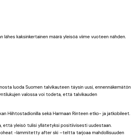
aan lähes kaksinkertainen määrä yleisöä viime vuoteen nähden.
himosta luoda Suomen talvikauteen täysin uusi, ennennäkemätön
tilukujen valossa voi todeta, että talvikauden
ukan Hiihtostadionilla sekä Harmaan Rinteen etko- ja jatkobileet.
tä yleisö tulisi yllätetyksi positiivisesti uudestaan.
coheat -lämmitetty after ski –teltta tarjoaa mahdollisuuden