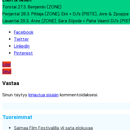
Etkot & Jatkot
Torstai 27.3. Benjamin (ZONE)
Perjantai 28.3. Pihlaja (ZONE), Eini + DJ’s (PISTE), Jore & Zpoppa
Lauantai 29.3.
Ares (ZONE), Sara Siipola + Paha Vaanii DJ’s (PIS
Facebook
Twitter
Linkedin
Pinterest
Artikkelien
Edel
Seur
selaus
Vastaa
Sinun täytyy
kirjautua sisään
kommentoidaksesi.
Tuoreimmat
Saimaa Film Festivalilla yli sata elokuvaa