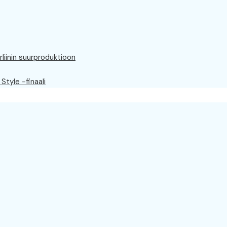
rliinin suurproduktioon
Style -finaali