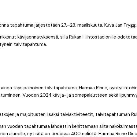
uonna tapahtuma järjestetään 27.–28. maaliskuuta. Kuva Jan Trygg.
rikkonut kävijäennätyksensä, sillä Rukan Hiihtostadionille odotet
tynein talvitapahtuma.
ainoa täysipainoinen talvitapahtuma, Harmaa Rinne, syntyi into
htumineen. Vuoden 2024 kävijä- ja somepalautteen sekä lipunmyyn
atkojen ja majoitusten lisäksi talviaktiviteetit, talvitapahtuman R
n vuoden tapahtumaa lähdettiin kehittämään siitä näkökulmasta, et
nen alueelle, nyt sitä on tiedossa 400 neliötä. Harmaa Rinne Dis