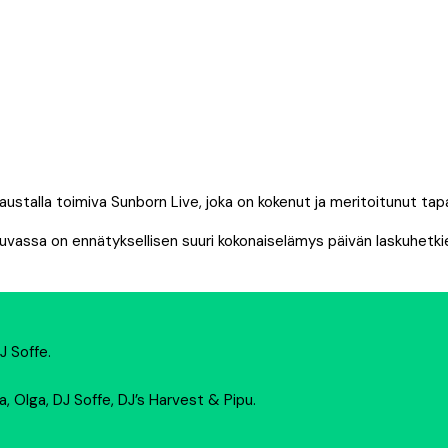
ustalla toimiva Sunborn Live, joka on kokenut ja meritoitunut tap
 Luvassa on ennätyksellisen suuri kokonaiselämys päivän laskuhetki
J Soffe.
ula, Olga, DJ Soffe, DJ’s Harvest & Pipu.