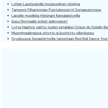
Lohjan Laurinpäivillä monipuolinen ohjelma
Tampere Filharmonian Puistokonsertti Sorsapuistossa
Lapsille musiikkia Helsingin Kansalaistorilla
Eppu Normaalin pitkät jäähyväiset
Lotta Hagfors valittu tuulen jumalaksi Cirque du Soleilin Be
Muumimaailmassa viitottu ja kuvitettu viikonloppu
Syyskuussa Senaatintorilla tanssitaan Red Bull Dance Your 