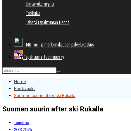
Elintarvikemyynti
Torihaku
Lähetä tapahtuman tiedot
TMK Tori- ja markkinakaupan palvelukeskus
Tapahtuma-teollisuus ry
Home
Festivaalit
Suomen suurin after ski Rukalla
Suomen suurin after ski Rukalla
Toimitus
20.3.2025