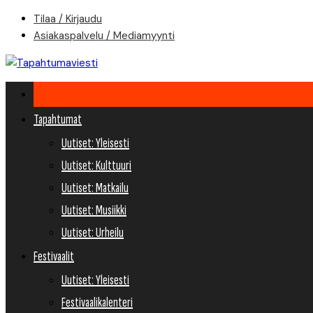
Skip
Tilaa / Kirjaudu
to
Asiakaspalvelu / Mediamyynti
content
Tapahtumat
Uutiset: Yleisesti
Uutiset: Kulttuuri
Uutiset: Matkailu
Uutiset: Musiikki
Uutiset: Urheilu
Festivaalit
Uutiset: Yleisesti
Festivaalikalenteri