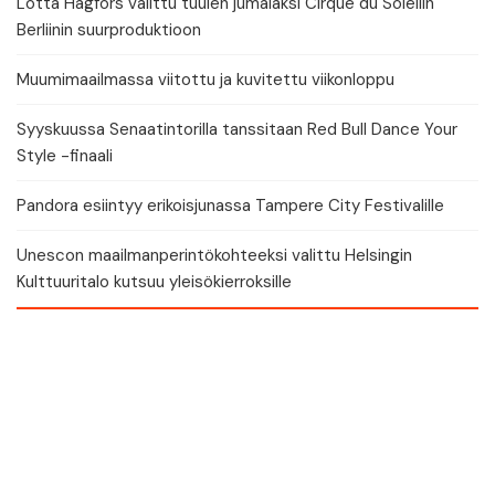
Lotta Hagfors valittu tuulen jumalaksi Cirque du Soleilin
Berliinin suurproduktioon
Muumimaailmassa viitottu ja kuvitettu viikonloppu
Syyskuussa Senaatintorilla tanssitaan Red Bull Dance Your
Style -finaali
Pandora esiintyy erikoisjunassa Tampere City Festivalille
Unescon maailmanperintökohteeksi valittu Helsingin
Kulttuuritalo kutsuu yleisökierroksille