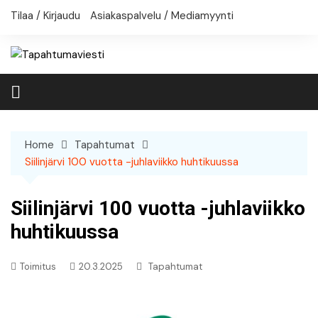
Skip
Tilaa / Kirjaudu
Asiakaspalvelu / Mediamyynti
to
content
Home
Tapahtumat
Siilinjärvi 100 vuotta -juhlaviikko huhtikuussa
Siilinjärvi 100 vuotta -juhlaviikko
huhtikuussa
Toimitus
20.3.2025
Tapahtumat