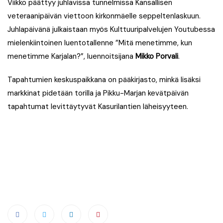
Viikko päättyy juhlavissa tunnelmissa Kansallisen
veteraanipäivän viettoon kirkonmäelle seppeltenlaskuun.
Juhlapäivänä julkaistaan myös Kulttuuripalvelujen Youtubessa
mielenkiintoinen luentotallenne ”Mitä menetimme, kun
menetimme Karjalan?”, luennoitsijana
Mikko Porvali
.
Tapahtumien keskuspaikkana on pääkirjasto, minkä lisäksi
markkinat pidetään torilla ja Pikku-Marjan kevätpäivän
tapahtumat levittäytyvät Kasurilantien läheisyyteen.