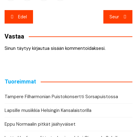
Artikkelien
Edel
Seur
selaus
Vastaa
Sinun täytyy
kirjautua sisään
kommentoidaksesi.
Tuoreimmat
Tampere Filharmonian Puistokonsertti Sorsapuistossa
Lapsille musiikkia Helsingin Kansalaistorilla
Eppu Normaalin pitkät jäähyväiset