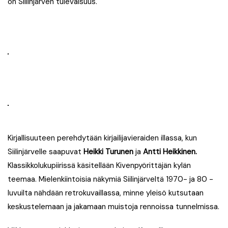
on Siilinjärven tulevaisuus.
Kirjallisuuteen perehdytään kirjailijavieraiden illassa, kun
Siilinjärvelle saapuvat
Heikki Turunen
ja
Antti Heikkinen
.
Klassikkolukupiirissä käsitellään Kivenpyörittäjän kylän
teemaa. Mielenkiintoisia näkymiä Siilinjärveltä 1970- ja 80 -
luvuilta nähdään retrokuvaillassa, minne yleisö kutsutaan
keskustelemaan ja jakamaan muistoja rennoissa tunnelmissa.