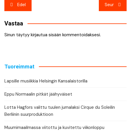
Artikkelien
Edel
Seur
selaus
Vastaa
Sinun täytyy
kirjautua sisään
kommentoidaksesi.
Tuoreimmat
Lapsille musiikkia Helsingin Kansalaistorilla
Eppu Normaalin pitkät jäähyväiset
Lotta Hagfors valittu tuulen jumalaksi Cirque du Soleilin
Berliinin suurproduktioon
Muumimaailmassa viitottu ja kuvitettu viikonloppu