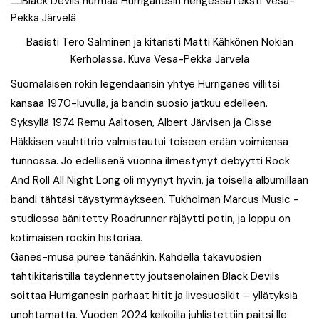
Basisti Tero Salminen ja kitaristi Matti Kähkönen Nokian
Kerholassa. Kuva Vesa-Pekka Järvelä
Suomalaisen rokin legendaarisin yhtye Hurriganes villitsi
kansaa 1970-luvulla, ja bändin suosio jatkuu edelleen.
Syksyllä 1974 Remu Aaltosen, Albert Järvisen ja Cisse
Häkkisen vauhtitrio valmistautui toiseen erään voimiensa
tunnossa. Jo edellisenä vuonna ilmestynyt debyytti Rock
And Roll All Night Long oli myynyt hyvin, ja toisella albumillaan
bändi tähtäsi täystyrmäykseen. Tukholman Marcus Music -
studiossa äänitetty Roadrunner räjäytti potin, ja loppu on
kotimaisen rockin historiaa.
Ganes-musa puree tänäänkin. Kahdella takavuosien
tähtikitaristilla täydennetty joutsenolainen Black Devils
soittaa Hurriganesin parhaat hitit ja livesuosikit – yllätyksiä
unohtamatta. Vuoden 2024 keikoilla juhlistettiin paitsi Ile