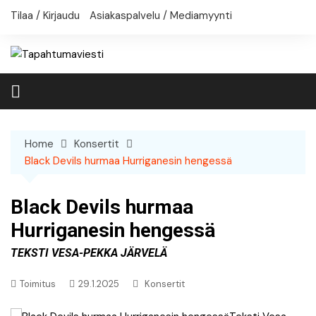
Skip
Tilaa / Kirjaudu
Asiakaspalvelu / Mediamyynti
to
content
Home
Konsertit
Black Devils hurmaa Hurriganesin hengessä
Black Devils hurmaa
Hurriganesin hengessä
Teksti Vesa-Pekka Järvelä
Toimitus
29.1.2025
Konsertit