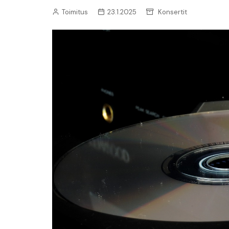
Uutiset: Musiikki
Toimitus
23.1.2025
Konsertit
Uutiset: Urheilu