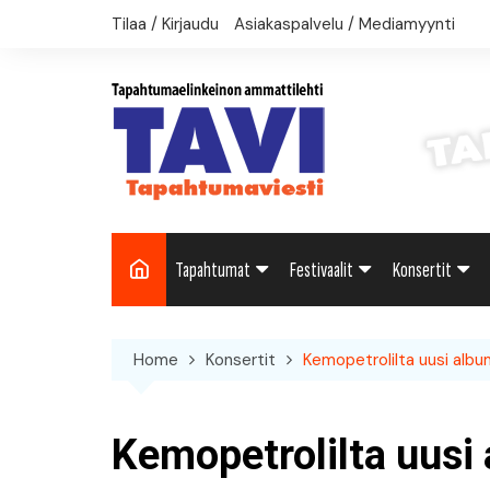
Skip
Tilaa / Kirjaudu
Asiakaspalvelu / Mediamyynti
to
content
Tapahtumat
Festivaalit
Konsertit
Uutiset: Yleisesti
Uutiset: Yleisesti
Uutiset: Yleise
Home
Konsertit
Kemopetrolilta uusi album
Uutiset: Kulttuuri
Festivaalikalenteri
Konserttikalen
Uutiset: Matkailu
Kemopetrolilta uusi 