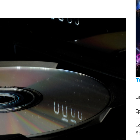
Festivaalikalenteri
Lähe
Konserttikalenteri
Torikalenteri
Urheilukalenteri
Moottoriurheilukalent
Ravikalenteri
T
Muut
La
E
Lo
So