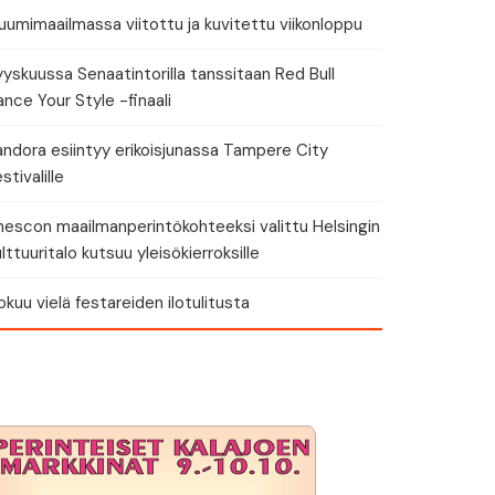
umimaailmassa viitottu ja kuvitettu viikonloppu
yskuussa Senaatintorilla tanssitaan Red Bull
nce Your Style -finaali
andora esiintyy erikoisjunassa Tampere City
stivalille
nescon maailmanperintökohteeksi valittu Helsingin
lttuuritalo kutsuu yleisökierroksille
okuu vielä festareiden ilotulitusta