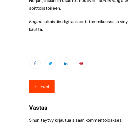
Norjan ja Islannin osastot nostivat ”
Something’s G
soittolistoilleen.
Engine
julkaistiin digitaalisesti tammikuussa ja vin
kautta.
Artikkelien
Edel
selaus
Vastaa
Sinun täytyy
kirjautua sisään
kommentoidaksesi.