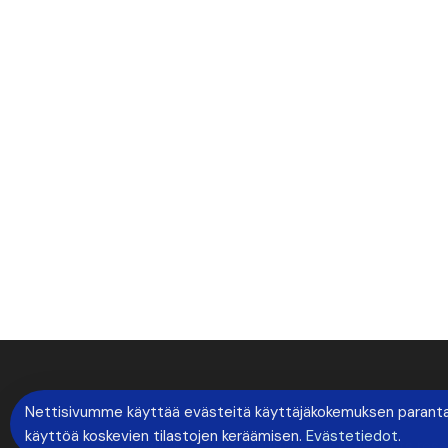
Nettisivumme käyttää evästeitä käyttäjäkokemuksen parantami
käyttöä koskevien tilastojen keräämisen.
Evästetiedot
.
Copyright © 2026 Tapahtumaviesti. All rights rese