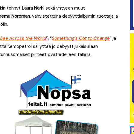
akin tehnyt
Laura Närhi
sekä yhtyeen muut
eemu Nordman
, vahvistettuna debyyttialbumin tuottajalla
olin.
 See Across the World
”, “
Something’s Got to Change
” ja
ttä Kemopetrol säilyttää jo debyyttijulkaisullaan
tunnusomaiset piirteet ovat edelleen tallella.