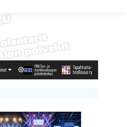
TMK Tori- ja
Tapahtuma-
nnot
markkinakaupan
teollisuus ry
palvelukeskus
alenteri
arvikemyynti
haku