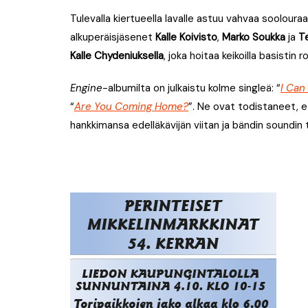
Tulevalla kiertueella lavalle astuu vahvaa sooloura
alkuperäisjäsenet
Kalle Koivisto
,
Marko Soukka
ja
T
Kalle Chydeniuksella
, joka hoitaa keikoilla basistin ro
Engine
-albumilta on julkaistu kolme singleä: “
I Can
“
Are You Coming Home?
”. Ne ovat todistaneet, e
hankkimansa edelläkävijän viitan ja bändin soundin 