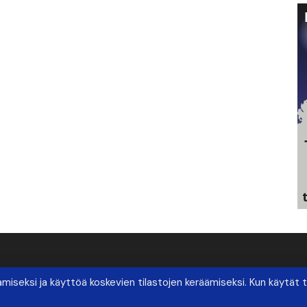
seksi ja käyttöä koskevien tilastojen keräämiseksi. Kun käytät t
rved.