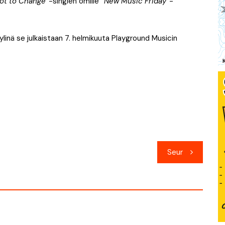
ot to Change”
-singlen omille ”
New Music Friday
”-
yylinä se julkaistaan 7. helmikuuta Playground Musicin
Seur