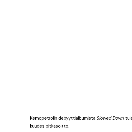
Kemopetrolin debyyttialbumista
Slowed Down
tul
kuudes pitkäsoitto.