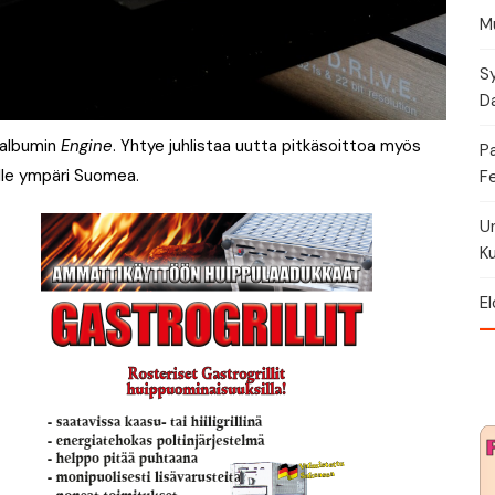
Mu
Sy
Da
n albumin
Engine
. Yhtye juhlistaa uutta pitkäsoittoa myös
P
alle ympäri Suomea.
Fe
U
Ku
El