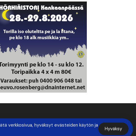
ätä verkkosivua, hyväksyt evästeiden käytön ja
Hyväksy