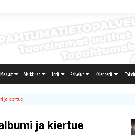
Messut
Markkinat
Torit
Palvelut
Kalenterit
Toimi
sti
Uutiset: Yleisesti
Uutiset: Yleisesti
Uutiset: Yleisesti
Uutiset: Yleisesti
Tapahtumahaku
Omak
i ja kiertue
teri
Messukalenteri
Markkinakalenteri
Torihaku
Markkinakalenteri
Elint
Messukalenteri
Tori
albumi ja kiertue