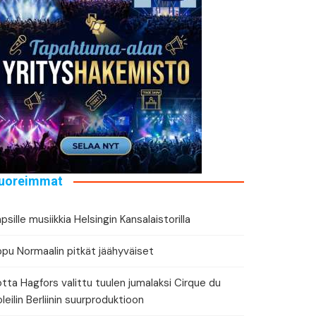
tä tapahtuman tiedot
eri
uoreimmat
psille musiikkia Helsingin Kansalaistorilla
ppu Normaalin pitkät jäähyväiset
tta Hagfors valittu tuulen jumalaksi Cirque du
leilin Berliinin suurproduktioon