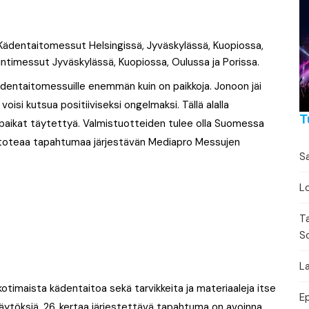
Torikalenteri
Urheilukalenteri
ädentaitomessut Helsingissä, Jyväskylässä, Kuopiossa,
intimessut Jyväskylässä, Kuopiossa, Oulussa ja Porissa.
Moottoriurheilukalent
 Kädentaitomessuille enemmän kuin on paikkoja. Jonoon jäi
voisi kutsua positiiviseksi ongelmaksi. Tällä alalla
Ravikalenteri
T
topaikat täytettyä. Valmistuotteiden tulee olla Suomessa
Muut
a, toteaa tapahtumaa järjestävän Mediapro Messujen
Sa
Lo
T
S
La
timaista kädentaitoa sekä tarvikkeita ja materiaaleja itse
E
äytöksiä. 26. kertaa järjestettävä tapahtuma on avoinna