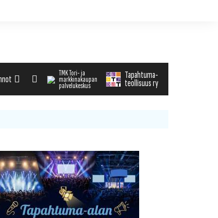
TMK Tori- ja
Tapahtuma-
nnot
markkinakaupan
teollisuus ry
palvelukeskus
alenteri
arvikemyynti
haku
tä tapahtuman tiedot