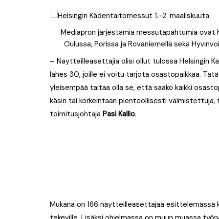
Mediapron järjestämiä messutapahtumia ovat K
Oulussa, Porissa ja Rovaniemellä sekä Hyvinvo
– Näytteilleasettajia olisi ollut tulossa Helsingin
lähes 30, joille ei voitu tarjota osastopaikkaa. Tätä 
yleisempää taitaa olla se, että saako kaikki osas
käsin tai korkeintaan
pienteollisesti valmistettuj
toimitusjohtaja
Pasi Kallio
.
Mukana on 166 näytteilleasettajaa esittelemässä ko
tekeville. Lisäksi ohjelmassa on muun muassa työn