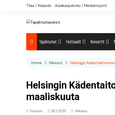
Skip
Tilaa / Kirjaudu
Asiakaspalvelu / Mediamyynti
to
content
Tapahtumat
Festivaalit
Konsertit
Uutiset: Yleisesti
Uutiset: Yleisesti
Uutiset: Yleises
Home
Messut
Helsingin Kädentaitomess
Uutiset: Kulttuuri
Festivaalikalenteri
Konserttikalent
Uutiset: Matkailu
Helsingin Kädentait
Uutiset: Musiikki
maaliskuuta
Uutiset: Urheilu
Toimitus
26.2.2025
Messut