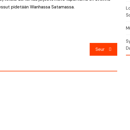
. Messut pidetään Wanhassa Satamassa.
Lo
So
Mu
Sy
Da
Seur