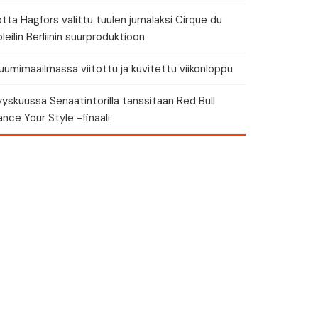
tta Hagfors valittu tuulen jumalaksi Cirque du
leilin Berliinin suurproduktioon
umimaailmassa viitottu ja kuvitettu viikonloppu
yskuussa Senaatintorilla tanssitaan Red Bull
nce Your Style -finaali