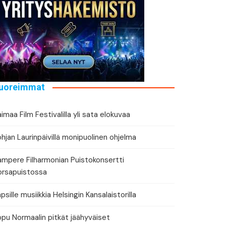
eri
uoreimmat
imaa Film Festivalilla yli sata elokuvaa
hjan Laurinpäivillä monipuolinen ohjelma
ampere Filharmonian Puistokonsertti
orsapuistossa
psille musiikkia Helsingin Kansalaistorilla
ppu Normaalin pitkät jäähyväiset