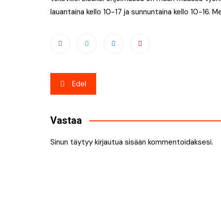
lauantaina kello 10-17 ja sunnuntaina kello 10-16
Artikkelien
Edel
selaus
Vastaa
Sinun täytyy
kirjautua sisään
kommentoidaksesi.