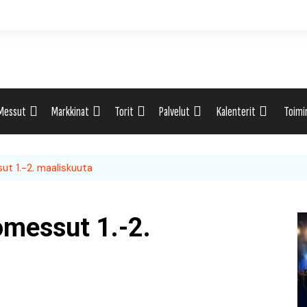
Messut
Markkinat
Torit
Palvelut
Kalenterit
Toimi
ti
Uutiset: Yleisesti
Uutiset: Yleisesti
Uutiset: Yleisesti
Uutiset: Yleisesti
Tapahtumahaku
Omak
ut 1.-2. maaliskuuta
eri
Messukalenteri
Markkinakalenteri
Torihaku
Markkinakalenteri
Elint
Messukalenteri
Tori
omessut 1.-2.
Festivaalikalenteri
Lähe
Konserttikalenteri