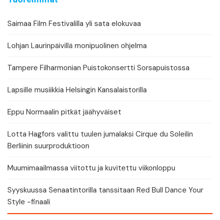
Saimaa Film Festivalilla yli sata elokuvaa
Lohjan Laurinpäivillä monipuolinen ohjelma
Tampere Filharmonian Puistokonsertti Sorsapuistossa
Lapsille musiikkia Helsingin Kansalaistorilla
Eppu Normaalin pitkät jäähyväiset
Lotta Hagfors valittu tuulen jumalaksi Cirque du Soleilin
Berliinin suurproduktioon
Muumimaailmassa viitottu ja kuvitettu viikonloppu
Syyskuussa Senaatintorilla tanssitaan Red Bull Dance Your
Style -finaali