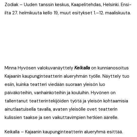
Zodiak – Uuden tanssin keskus, Kaapelitehdas, Helsinki. Ensi-
ilta 27. helmikuuta kello 19, muut esitykset 1.–12. maaliskuuta.
Minna Hyvösen valokuvanäyttely
Keikalla
on kunnianosoitus
Kajaanin kaupunginteatterin alueryhmän työlle. Näyttely tuo
esiin, kuinka teatteri viedään suoraan yleisön luo
päiväkoteihin, vanhainkoteihin ja kouluihin. Hyvönen on
tallentanut teatterintekijöiden työtä ja yleisön kohtaamisia
ainutlaatuisella tavalla, avaten yleisölle ovet teatterin
kulissien taakse ja sen vaikuttavimpien hetkien äärelle.
Keikalla – Kajaanin kaupunginteatterin alueryhmä esittää.