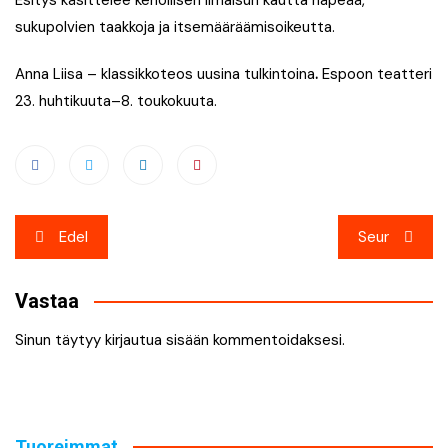
sukupolvien taakkoja ja itsemääräämisoikeutta.
Anna Liisa – klassikkoteos uusina tulkintoina
.
Espoon teatteri
23. huhtikuuta–8. toukokuuta.
Artikkelien
Edel
Seur
selaus
Vastaa
Sinun täytyy
kirjautua sisään
kommentoidaksesi.
Tuoreimmat