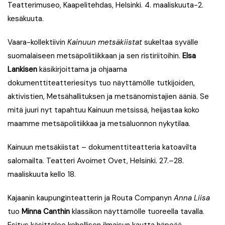
Teatterimuseo, Kaapelitehdas, Helsinki. 4. maaliskuuta-2.
kesäkuuta.
Vaara-kollektiivin
Kainuun metsäkiistat
sukeltaa syvälle
suomalaiseen metsäpolitiikkaan ja sen ristiriitoihin.
Elsa
Lankisen
käsikirjoittama ja ohjaama
dokumenttiteatteriesitys tuo näyttämölle tutkijoiden,
aktivistien, Metsähallituksen ja metsänomistajien ääniä. Se
mitä juuri nyt tapahtuu Kainuun metsissä, heijastaa koko
maamme metsäpolitiikkaa ja metsäluonnon nykytilaa.
Kainuun metsäkiistat – dokumenttiteatteria katoavilta
salomailta.
Teatteri Avoimet Ovet, Helsinki. 27.–28.
maaliskuuta kello 18.
Kajaanin kaupunginteatterin ja Routa Companyn
Anna Liisa
tuo
Minna Canthin
klassikon näyttämölle tuoreella tavalla.
Esitys käsittelee kehollisen ilmaisun kautta häpeää,