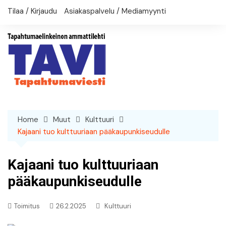
Skip
Tilaa / Kirjaudu
Asiakaspalvelu / Mediamyynti
to
content
Home
Muut
Kulttuuri
Kajaani tuo kulttuuriaan pääkaupunkiseudulle
Kajaani tuo kulttuuriaan
pääkaupunkiseudulle
Toimitus
26.2.2025
Kulttuuri