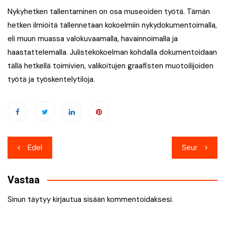
Nykyhetken tallentaminen on osa museoiden työtä. Tämän
hetken ilmiöitä tallennetaan kokoelmiin nykydokumentoimalla,
eli muun muassa valokuvaamalla, havainnoimalla ja
haastattelemalla. Julistekokoelman kohdalla dokumentoidaan
tällä hetkellä toimivien, valikoitujen graafisten muotoilijoiden
työtä ja työskentelytiloja.
Artikkelien
Edel
Seur
selaus
Vastaa
Sinun täytyy
kirjautua sisään
kommentoidaksesi.