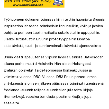
Työhuoneen dokumentoinnissa kiinnitettiin huomiota Bruunia
inspiraation lähteenä toimineisiin linnunsulkiin, kiviin ja järvien
pohjista perheen Lapin matkoilla sukellettuihin uppopuihin.
Lisäksi tutustuttiin Bruunin prototyyppeihin luontoa
säästävistä, tuuli- ja aurinkovoimalla käyvistä ajoneuvoista.
Bruun vietti lapsuutensa Viipurin lähellä Säiniöllä. Jatkosodan
aikana perhe muutti Helsinkiin. Hän aloitti Helsingissä
grafiikan opiskelut Taideteollisessa Korkeakoulussa ja
valmistui vuonna 1950. Vuonna 1953 Bruun perusti oman
yrityksensä ja on sen jälkeen pääsiassa toiminut itsenäisenä
freelance-suunnittelijana suunnitellen julisteita, kirjoja,
liikemerkkejä, vuosikertomuksia, postimerkkejä ja jopa
seteleitä.