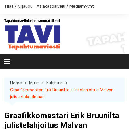
Skip
Tilaa / Kirjaudu
Asiakaspalvelu / Mediamyynti
to
content
Home
Muut
Kulttuuri
Graafikkomestari Erik Bruunilta julistelahjoitus Malvan
julistekokoelmaan
Graafikkomestari Erik Bruunilta
julistelahjoitus Malvan