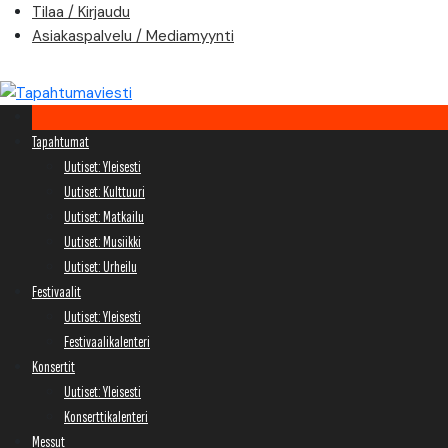
Skip
Tilaa / Kirjaudu
to
Asiakaspalvelu / Mediamyynti
content
Tapahtumat
Uutiset: Yleisesti
Uutiset: Kulttuuri
Uutiset: Matkailu
Uutiset: Musiikki
Uutiset: Urheilu
Festivaalit
Uutiset: Yleisesti
Festivaalikalenteri
Konsertit
Uutiset: Yleisesti
Konserttikalenteri
Messut