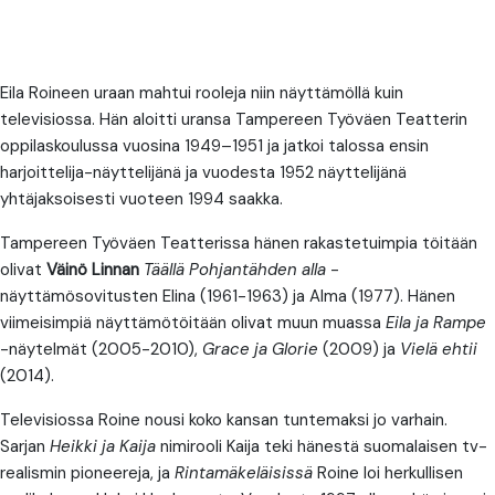
Eila Roineen uraan mahtui rooleja niin näyttämöllä kuin
televisiossa. Hän aloitti uransa Tampereen Työväen Teatterin
oppilaskoulussa vuosina 1949–1951 ja jatkoi talossa ensin
harjoittelija-näyttelijänä ja vuodesta 1952 näyttelijänä
yhtäjaksoisesti vuoteen 1994 saakka.
Tampereen Työväen Teatterissa hänen rakastetuimpia töitään
olivat
Väinö Linnan
Täällä Pohjantähden alla
-
näyttämösovitusten Elina (1961-1963) ja Alma (1977). Hänen
viimeisimpiä näyttämötöitään olivat muun muassa
Eila ja Rampe
-näytelmät (2005-2010),
Grace ja Glorie
(2009) ja
Vielä ehtii
(2014).
Televisiossa Roine nousi koko kansan tuntemaksi jo varhain.
Sarjan
Heikki ja Kaija
nimirooli Kaija teki hänestä suomalaisen tv-
realismin pioneereja, ja
Rintamäkeläisissä
Roine loi herkullisen