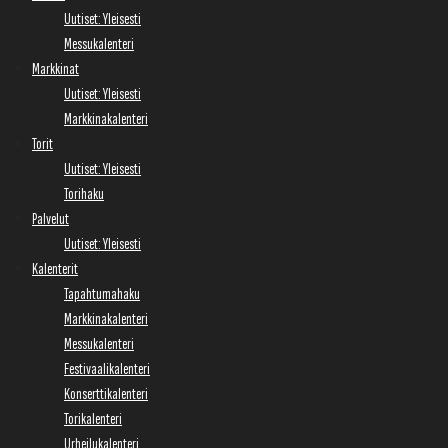
Uutiset: Yleisesti
Messukalenteri
Markkinat
Uutiset: Yleisesti
Markkinakalenteri
Torit
Uutiset: Yleisesti
Torihaku
Palvelut
Uutiset: Yleisesti
Kalenterit
Tapahtumahaku
Markkinakalenteri
Messukalenteri
Festivaalikalenteri
Konserttikalenteri
Torikalenteri
Urheilukalenteri