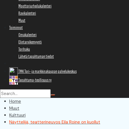
Moottoriurheilukalenteri
Ravikalenteri
Muut
Toiminnot
Omakalenteri
Elintarvikemyynti
Torihaku
Lähetä tapahtuman tiedot
TMK Tori- ja markkinakaupan palvelukeskus
Tapahtuma-teollisuus ry
Home
Muut
Kulttuuri
Näyttelijä, teatterineuvos Eila Roine on kuollut