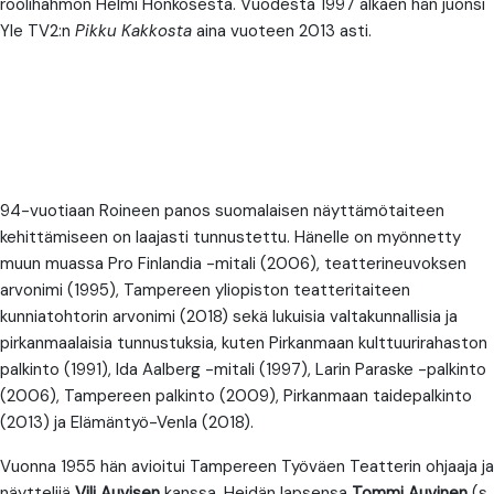
roolihahmon Helmi Honkosesta. Vuodesta 1997 alkaen hän juonsi
Yle TV2:n
Pikku Kakkosta
aina vuoteen 2013 asti.
94-vuotiaan Roineen panos suomalaisen näyttämötaiteen
kehittämiseen on laajasti tunnustettu. Hänelle on myönnetty
muun muassa Pro Finlandia -mitali (2006), teatterineuvoksen
arvonimi (1995), Tampereen yliopiston teatteritaiteen
kunniatohtorin arvonimi (2018) sekä lukuisia valtakunnallisia ja
pirkanmaalaisia tunnustuksia, kuten Pirkanmaan kulttuurirahaston
palkinto (1991), Ida Aalberg -mitali (1997), Larin Paraske -palkinto
(2006), Tampereen palkinto (2009), Pirkanmaan taidepalkinto
(2013) ja Elämäntyö-Venla (2018).
Vuonna 1955 hän avioitui Tampereen Työväen Teatterin ohjaaja ja
näyttelijä
Vili Auvisen
kanssa. Heidän lapsensa
Tommi Auvinen
(s.