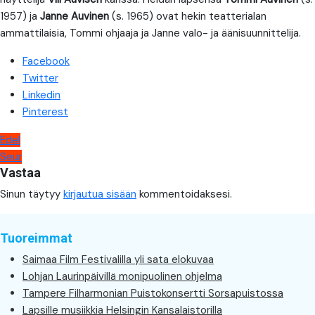
1957) ja
Janne Auvinen
(s. 1965) ovat hekin teatterialan
ammattilaisia, Tommi ohjaaja ja Janne valo- ja äänisuunnittelija.
Facebook
Twitter
Linkedin
Pinterest
Artikkelien
Edel
Seur
selaus
Vastaa
Sinun täytyy
kirjautua sisään
kommentoidaksesi.
Tuoreimmat
Saimaa Film Festivalilla yli sata elokuvaa
Lohjan Laurinpäivillä monipuolinen ohjelma
Tampere Filharmonian Puistokonsertti Sorsapuistossa
Lapsille musiikkia Helsingin Kansalaistorilla