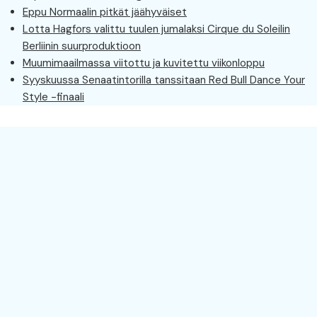
Eppu Normaalin pitkät jäähyväiset
Lotta Hagfors valittu tuulen jumalaksi Cirque du Soleilin
Berliinin suurproduktioon
Muumimaailmassa viitottu ja kuvitettu viikonloppu
Syyskuussa Senaatintorilla tanssitaan Red Bull Dance Your
Style -finaali