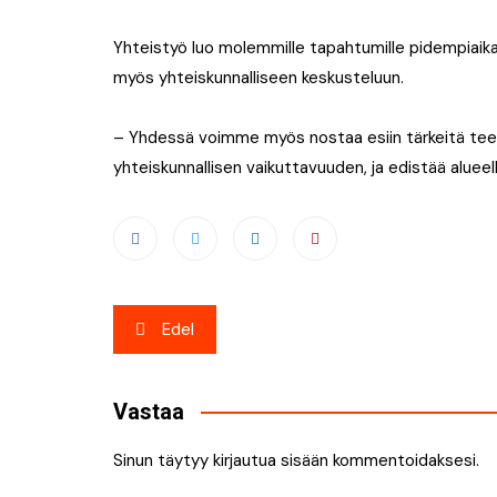
Yhteistyö luo molemmille tapahtumille pidempiaika
myös yhteiskunnalliseen keskusteluun.
– Yhdessä voimme myös nostaa esiin tärkeitä tee
yhteiskunnallisen vaikuttavuuden, ja edistää alueel
Artikkelien
Edel
selaus
Vastaa
Sinun täytyy
kirjautua sisään
kommentoidaksesi.