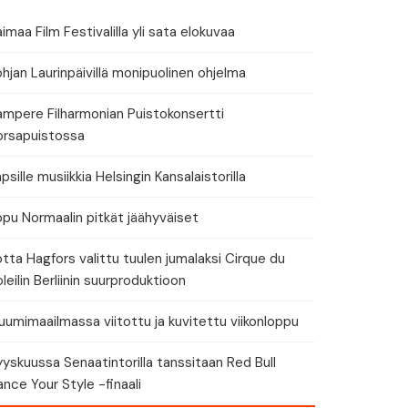
tä tapahtuman tiedot
imaa Film Festivalilla yli sata elokuvaa
hjan Laurinpäivillä monipuolinen ohjelma
ampere Filharmonian Puistokonsertti
orsapuistossa
eri
psille musiikkia Helsingin Kansalaistorilla
ppu Normaalin pitkät jäähyväiset
tta Hagfors valittu tuulen jumalaksi Cirque du
leilin Berliinin suurproduktioon
umimaailmassa viitottu ja kuvitettu viikonloppu
yskuussa Senaatintorilla tanssitaan Red Bull
nce Your Style -finaali