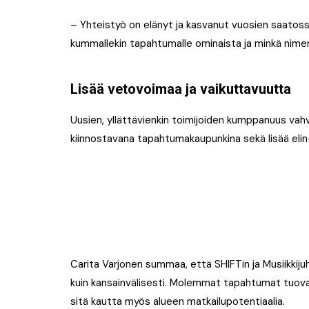
– Yhteistyö on elänyt ja kasvanut vuosien saatos
kummallekin tapahtumalle ominaista ja minkä nim
Lisää vetovoimaa ja vaikuttavuutta
Uusien, yllättävienkin toimijoiden kumppanuus vah
kiinnostavana tapahtumakaupunkina sekä lisää elin
Carita Varjonen summaa, että SHIFTin ja Musiikkijuh
kuin kansainvälisesti. Molemmat tapahtumat tuovat
sitä kautta myös alueen matkailupotentiaalia.