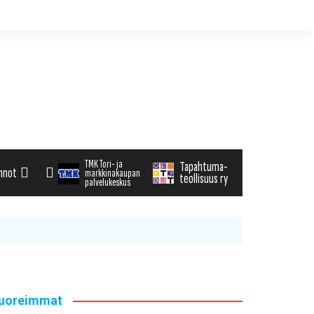
TMK Tori- ja
Tapahtuma-
nnot
markkinakaupan
teollisuus ry
palvelukeskus
alenteri
arvikemyynti
haku
uoreimmat