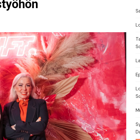
Festivaalikalenteri
Lähe
istyöhön
Sa
Konserttikalenteri
Lo
Torikalenteri
T
Urheilukalenteri
S
Moottoriurheilukalent
La
Ravikalenteri
E
Lo
Muut
So
Mu
Sy
Da