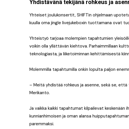
Yhdistävänä tekijänä rohkeus ja asen
Yhteiset joulukonsertit, SHIFTin ohjelmaan upotetut
kuulla oma jingle livejukeboxin tuottamana ovat tu
Yhteistyö tarjoaa molempien tapahtumien yleisöille
voikin olla yllättävän kiehtova. Parhaimmillaan kult
teknologiasta, ja liiketoiminnan kehittämisestä kii
Molemmilla tapahtumilla onkin lopulta paljon enemm
– Meitä yhdistää rohkeus ja asenne, sekä se, että
Merikanto.
Ja vaikka kaikki tapahtumat kilpailevat keskenään i
kunnianhimoisen ja oman alansa huipputapahtuman 
paremmaksi.