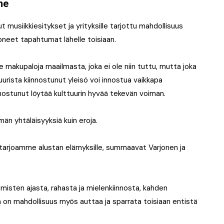
ne
 musiikkiesitykset ja yrityksille tarjottu mahdollisuus
oneet tapahtumat lähelle toisiaan.
 makupaloja maailmasta, joka ei ole niin tuttu, mutta joka
tuurista kiinnostunut yleisö voi innostua vaikkapa
nnostunut löytää kulttuurin hyvää tekevän voiman.
än yhtäläisyyksiä kuin eroja.
 tarjoamme alustan elämyksille, summaavat Varjonen ja
hmisten ajasta, rahasta ja mielenkiinnosta, kahden
on mahdollisuus myös auttaa ja sparrata toisiaan entistä