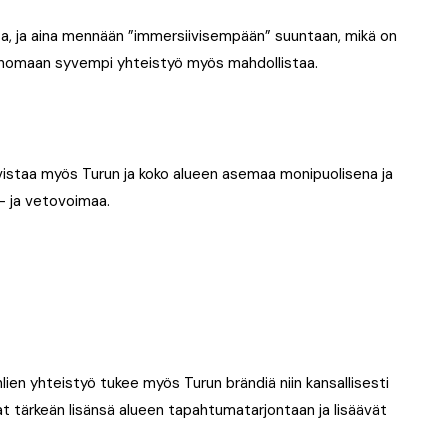
sa, ja aina mennään ”immersiivisempään” suuntaan, mikä on
enomaan syvempi yhteistyö myös mahdollistaa.
vistaa myös Turun ja koko alueen asemaa monipuolisena ja
- ja vetovoimaa.
lien yhteistyö tukee myös Turun brändiä niin kansallisesti
 tärkeän lisänsä alueen tapahtumatarjontaan ja lisäävät