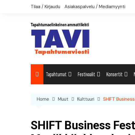
Skip
Tilaa / Kirjaudu
Asiakaspalvelu / Mediamyynti
to
content
Tapahtumat
Festivaalit
Konsertit
Uutiset: Yleisesti
Uutiset: Yleisesti
Uutiset: Yleises
Home
Muut
Kulttuuri
SHIFT Business 
Uutiset: Kulttuuri
Festivaalikalenteri
Konserttikalent
Uutiset: Matkailu
SHIFT Business Fest