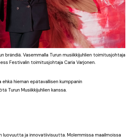
un brändiä. Vasemmalla Turun musiikkijuhlien toimitusjohtaja
ness Festivalin toimitusjohtaja Caria Varjonen.
ta ehkä hieman epätavallisen kumppanin
ötä Turun Musiikkijuhlien kanssa.
n luovuutta ja innovatiivisuutta. Molemmissa maailmoissa