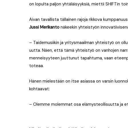
on lopulta paljon yhtäläisyyksiä, miettii SHIFTin to
Aivan tavallista tällainen rajoja rikkova kumppanuus
Jussi Merikanto
näkeekin yhteistyön innovatiivisena 
– Taidemusiikin ja yritysmaailman yhteistyö on ollut
uutta. Näen, että tämä yhteistyö on vanhojen narra
menneisyyteen juuttunut tapahtuma, vaan eteenpäin
toteaa.
Hänen mielestään on itse asiassa on varsin luonnol
kohtaavat:
– Olemme molemmat osa elämysteollisuutta ja ets