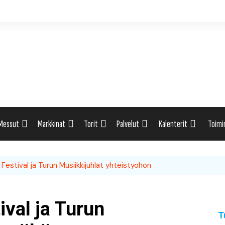
Messut
Markkinat
Torit
Palvelut
Kalenterit
Toimi
ti
Uutiset: Yleisesti
Uutiset: Yleisesti
Uutiset: Yleisesti
Uutiset: Yleisesti
Tapahtumahaku
Omak
Festival ja Turun Musiikkijuhlat yhteistyöhön
eri
Messukalenteri
Markkinakalenteri
Torihaku
Markkinakalenteri
Elint
Messukalenteri
Tori
ival ja Turun
T