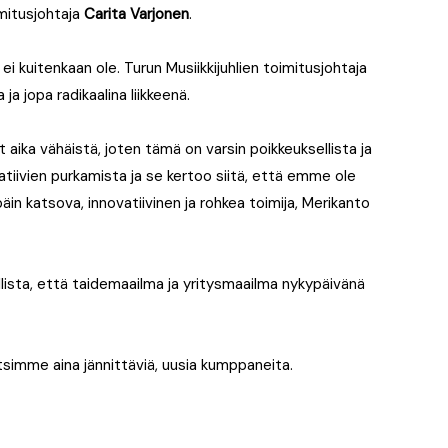
imitusjohtaja
Carita Varjonen
.
 ei kuitenkaan ole. Turun Musiikkijuhlien toimitusjohtaja
ja jopa radikaalina liikkeenä.
 aika vähäistä, joten tämä on varsin poikkeuksellista ja
tiivien purkamista ja se kertoo siitä, että emme ole
 katsova, innovatiivinen ja rohkea toimija, Merikanto
lista, että taidemaailma ja yritysmaailma nykypäivänä
imme aina jännittäviä, uusia kumppaneita.