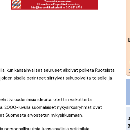
lla, kun kansainväliset seurueet alkoivat poiketa Ruotsista
joiden sisällä perinteet siirtyivät sukupolvelta toiselle, ja
ehittyi uudenlaisia ideoita: otettiin vaikutteita
sta. 2000-luvulla suomalaiset nykysirkusryhmät ovat
neet Suomesta arvostetun nykysirkusmaan.
persoonallisuuksia, kansainvälisiä seikkailuja,