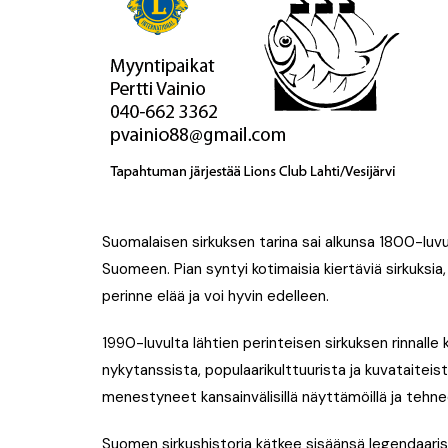
Suomalaisen sirkuksen tarina sai alkunsa 1800-luvu
Suomeen. Pian syntyi kotimaisia kiertäviä sirkuksia, 
perinne elää ja voi hyvin edelleen.
1990-luvulta lähtien perinteisen sirkuksen rinnalle k
nykytanssista, populaarikulttuurista ja kuvataitei
menestyneet kansainvälisillä näyttämöillä ja teh
Suomen sirkushistoria kätkee sisäänsä legendaarisia 