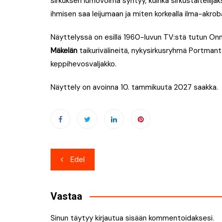
sirkuksen lumovoima syntyy, kuinka sirkustaiteilijak
ihmisen saa leijumaan ja miten korkealla ilma-akrob
Näyttelyssä on esillä 1960-luvun TV:stä tutun Onn
Mäkelän
taikurivälineitä, nykysirkusryhmä Portma
keppihevosvaljakko.
Näyttely on avoinna 10. tammikuuta 2027 saakka.
Artikkelien
Edel
selaus
Vastaa
Sinun täytyy
kirjautua sisään
kommentoidaksesi.