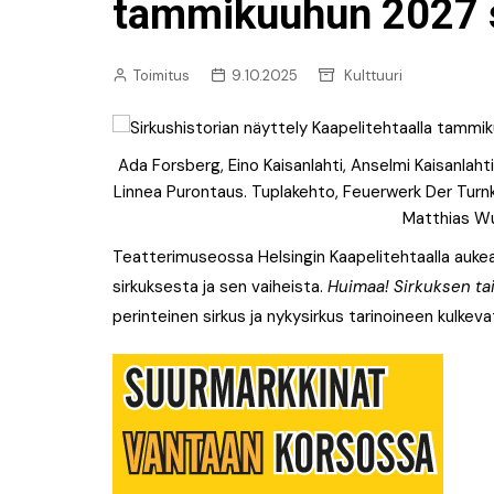
Uutiset: Musiikki
tammikuuhun 2027 
Uutiset: Urheilu
Toimitus
9.10.2025
Kulttuuri
Ada Forsberg, Eino Kaisanlahti, Anselmi Kaisanlahti,
Linnea Purontaus. Tuplakehto, Feuerwerk Der Tur
Matthias Wu
Teatterimuseossa Helsingin Kaapelitehtaalla aukeaa
sirkuksesta ja sen vaiheista.
Huimaa! Sirkuksen tai
perinteinen sirkus ja nykysirkus tarinoineen kulkevat