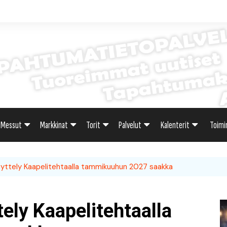
Messut
Markkinat
Torit
Palvelut
Kalenterit
Toimi
sti
Uutiset: Yleisesti
Uutiset: Yleisesti
Uutiset: Yleisesti
Uutiset: Yleisesti
Tapahtumahaku
Omak
näyttely Kaapelitehtaalla tammikuuhun 2027 saakka
teri
Messukalenteri
Markkinakalenteri
Torihaku
Markkinakalenteri
Elint
Messukalenteri
Tori
tely Kaapelitehtaalla