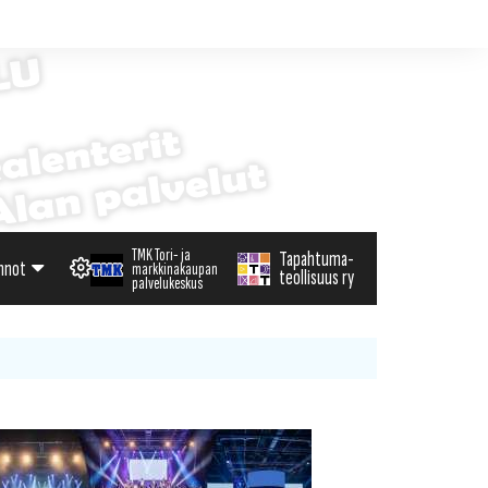
TMK Tori- ja
Tapahtuma-
nnot
markkinakaupan
teollisuus ry
palvelukeskus
alenteri
arvikemyynti
haku