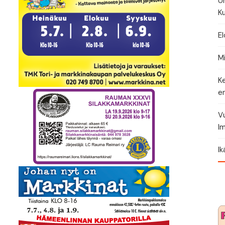
U
Ku
El
Mi
K
en
Vu
Im
I