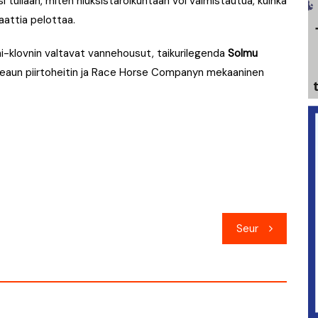
si tullaan, miten hiuksistaroikuntaan voi valmistautua, kuinka
aattia pelottaa.
i-klovnin valtavat vannehousut, taikurilegenda
Solmu
nteaun piirtoheitin ja Race Horse Companyn mekaaninen
Seur