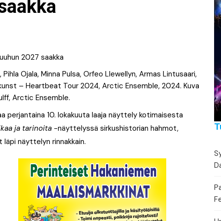
Festivaalikalenteri
Lähe
saakka
Konserttikalenteri
Torikalenteri
Urheilukalenteri
 Pihla Ojala, Minna Pulsa, Orfeo Llewellyn, Armas Lintusaari,
nkunst – Heartbeat Tour 2024, Arctic Ensemble, 2024. Kuva
Moottoriurheilukalent
lff, Arctic Ensemble.
 perjantaina 10. lokakuuta laaja näyttely kotimaisesta
Ravikalenteri
T
kaa ja tarinoita
-näyttelyssä sirkushistorian hahmot,
Muut
 läpi näyttelyn rinnakkain.
Sy
Da
P
Fe