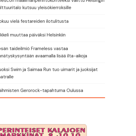
nescon maailmanperintökohteeksi valittu Helsingin
lttuuritalo kutsuu yleisökierroksille
okuu vielä festareiden ilotulitusta
kkeli muuttaa päiväksi Helsinkiin
esän taideilmiö Frameless vastaa
nätyskysyntään avaamalla lisää ilta-aikoja
oksi Swim ja Saimaa Run tuo uimarit ja juoksijat
atralle
käihmisten Gerorock-tapahtuma Oulussa