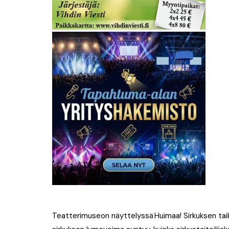
Teatterimuseon näyttelyssä Huimaa! Sirkuksen taika