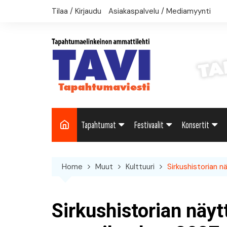
Skip
Tilaa / Kirjaudu
Asiakaspalvelu / Mediamyynti
to
content
Tapahtumat
Festivaalit
Konsertit
Uutiset: Yleisesti
Uutiset: Yleisesti
Uutiset: Yleise
Home
Muut
Kulttuuri
Sirkushistorian 
Uutiset: Kulttuuri
Festivaalikalenteri
Konserttikalen
Uutiset: Matkailu
Sirkushistorian näyt