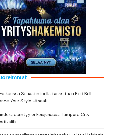
tä tapahtuman tiedot
eri
uoreimmat
yskuussa Senaatintorilla tanssitaan Red Bull
nce Your Style -finaali
andora esiintyy erikoisjunassa Tampere City
stivalille