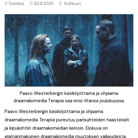
Toimitus
20.8.2025
Kulttuuri
Paavo Westerbergin käsikirjoittama ja ohjaama
draamakomedia Terapia saa ensi-iltansa joulukuussa.
Paavo Westerbergin käsikirjoittama ja ohjaama
draamakomedia
Terapia
pureutuu parisuhteiden haasteisiin
ja kipukohtiin draamakomedian keinoin. Elokuva on
elämänmakuinen draamakomedia muutoksen vaikeudesta,