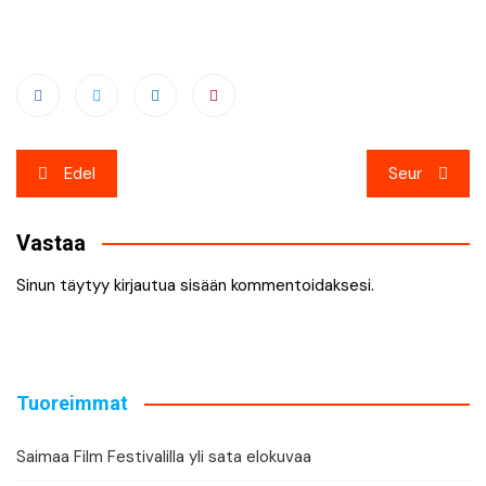
Artikkelien
Edel
Seur
selaus
Vastaa
Sinun täytyy
kirjautua sisään
kommentoidaksesi.
Tuoreimmat
Saimaa Film Festivalilla yli sata elokuvaa