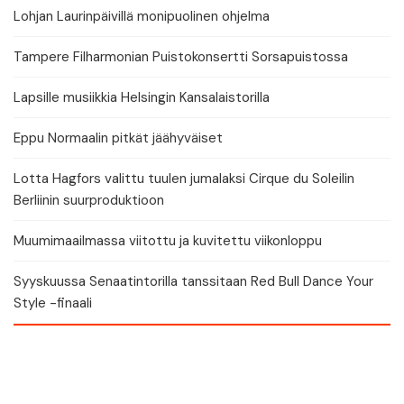
Lohjan Laurinpäivillä monipuolinen ohjelma
Tampere Filharmonian Puistokonsertti Sorsapuistossa
Lapsille musiikkia Helsingin Kansalaistorilla
Eppu Normaalin pitkät jäähyväiset
Lotta Hagfors valittu tuulen jumalaksi Cirque du Soleilin
Berliinin suurproduktioon
Muumimaailmassa viitottu ja kuvitettu viikonloppu
Syyskuussa Senaatintorilla tanssitaan Red Bull Dance Your
Style -finaali