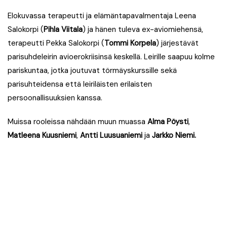
Elokuvassa terapeutti ja elämäntapavalmentaja Leena
Salokorpi (
Pihla Viitala
) ja hänen tuleva ex-aviomiehensä,
terapeutti Pekka Salokorpi (
Tommi Korpela
) järjestävät
parisuhdeleirin avioerokriisinsä keskellä. Leirille saapuu kolme
pariskuntaa, jotka joutuvat törmäyskurssille sekä
parisuhteidensa että leiriläisten erilaisten
persoonallisuuksien kanssa.
Muissa rooleissa nähdään muun muassa
Alma Pöysti
,
Matleena Kuusniemi
,
Antti Luusuaniemi
ja
Jarkko Niemi.