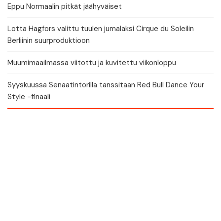
Eppu Normaalin pitkät jäähyväiset
Lotta Hagfors valittu tuulen jumalaksi Cirque du Soleilin
Berliinin suurproduktioon
Muumimaailmassa viitottu ja kuvitettu viikonloppu
Syyskuussa Senaatintorilla tanssitaan Red Bull Dance Your
Style -finaali