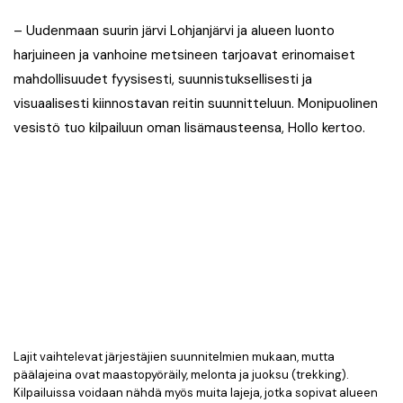
– Uudenmaan suurin järvi Lohjanjärvi ja alueen luonto
harjuineen ja vanhoine metsineen tarjoavat erinomaiset
mahdollisuudet fyysisesti, suunnistuksellisesti ja
visuaalisesti kiinnostavan reitin suunnitteluun. Monipuolinen
vesistö tuo kilpailuun oman lisämausteensa, Hollo kertoo.
Lajit vaihtelevat järjestäjien suunnitelmien mukaan, mutta
päälajeina ovat maastopyöräily, melonta ja juoksu (trekking).
Kilpailuissa voidaan nähdä myös muita lajeja, jotka sopivat alueen