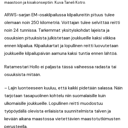
maastoon ja kisakonseptiin. Kuva Taneli Kotro.
ARWS-sarjan EM-osakilpailussa kilpailureitin pituus tulee
olemaan noin 250 kilometriä. Voittajan tulee selvittää reitti
noin 24 tunnissa. Tarkemmat yksityiskohdat lajeista ja
osuuksien pituuksista julkistetaan joukkueille kaksi viikkoa
ennen kilpailua. Kilpailukartat ja lopullinen reitti luovutetaan
joukkueille kilpailupäivän aamuna kaksi tuntia ennen lähtöä.
Ratamestari Hollo ei paljasta tässä vaiheessa radasta tai
osuuksista mitään.
– Lajin luonteeseen kuuluu, että kaikki pidetään salassa. Näin
tarjotaan tasapuolinen kohtelu niin suomalaisille kuin
ulkomaisille joukkueille. Lopullinen reitti muodostuu
työpöydällä olevista erilaisista suunnitelmista talven ja
kevään aikana maastossa vietettävien maastotutkimusten
perusteella.