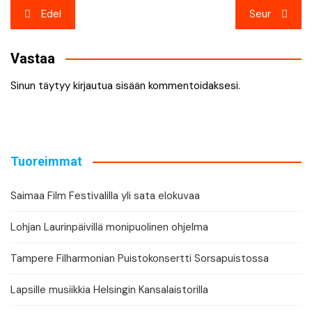
Artikkelien
Edel
Seur
selaus
Vastaa
Sinun täytyy
kirjautua sisään
kommentoidaksesi.
Tuoreimmat
Saimaa Film Festivalilla yli sata elokuvaa
Lohjan Laurinpäivillä monipuolinen ohjelma
Tampere Filharmonian Puistokonsertti Sorsapuistossa
Lapsille musiikkia Helsingin Kansalaistorilla