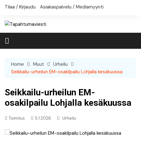
Skip
Tilaa / Kirjaudu
Asiakaspalvelu / Mediamyynti
to
content
Home
Muut
Urheilu
Seikkailu-urheilun EM-osakilpailu Lohjalla kesäkuussa
Seikkailu-urheilun EM-
osakilpailu Lohjalla kesäkuussa
Toimitus
5.1.2026
Urheilu