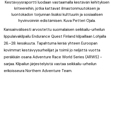
Kestävyysraportti luodaan vastaamalla kestävän kehityksen
kriteereihin, jotka kattavat ilmastonmuutoksen ja
luontokadon torjunnan lisäksi kulttuurin ja sosiaalisen
hyvinvoinnin edistämisen. Kuva Petteri Ojala.
Kansainvälisesti arvostettu suomalaisen seikkailu-urheilun
lippulaivakilpailu Endurance Quest Finland kilpaillaan Lohjalla
26.–28. kesäkuuta. Tapahtuma kerää yhteen Euroopan
kovimmat kestävyysurheilijat ja toimii jo neljättä vuotta
peräkkäin osana Adventure Race World Series (ARWS) -
sarjaa. Kilpailun järjestelyistä vastaa seikkailu-urheilun
erikoisseura Northern Adventure Team.