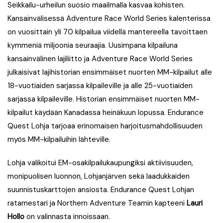
Seikkailu-urheilun suosio maailmalla kasvaa kohisten.
Kansainvälisessä Adventure Race World Series kalenterissa
on vuosittain yli 70 kilpailua viidellä mantereella tavoittaen
kymmeniä miljoonia seuraajia. Uusimpana kilpailuna
kansainvälinen lajiliitto ja Adventure Race World Series
julkaisivat lajihistorian ensimmäiset nuorten MM-kilpailut alle
18-vuotiaiden sarjassa kilpaileville ja alle 25-vuotiaiden
sarjassa kilpaileville. Historian ensimmäiset nuorten MM-
kilpailut käydään Kanadassa heinäkuun lopussa. Endurance
Quest Lohja tarjoaa erinomaisen harjoitusmahdollisuuden
myös MM-kilpailuihin lähteville.
Lohja valikoitui EM-osakilpailukaupungiksi aktiivisuuden,
monipuolisen luonnon, Lohjanjärven sekä laadukkaiden
suunnistuskarttojen ansiosta. Endurance Quest Lohjan
ratamestari ja Northern Adventure Teamin kapteeni
Lauri
Hollo
on valinnasta innoissaan.