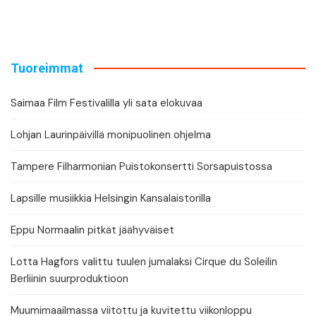
Tuoreimmat
Saimaa Film Festivalilla yli sata elokuvaa
Lohjan Laurinpäivillä monipuolinen ohjelma
Tampere Filharmonian Puistokonsertti Sorsapuistossa
Lapsille musiikkia Helsingin Kansalaistorilla
Eppu Normaalin pitkät jäähyväiset
Lotta Hagfors valittu tuulen jumalaksi Cirque du Soleilin
Berliinin suurproduktioon
Muumimaailmassa viitottu ja kuvitettu viikonloppu