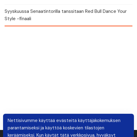
Syyskuussa Senaatintorilla tanssitaan Red Bull Dance Your
Style -finaali
Nettisivumme käyttää evästeitä käyttäjäkokemuksen
parantamiseksi ja käyttöä koskevien tilastojen
keräämiseksi. Kun käytät tätä verkkosivua, hyväksyt