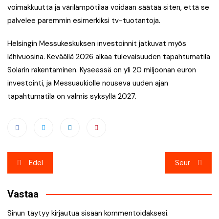
voimakkuutta ja värilämpötilaa voidaan säätää siten, että se
palvelee paremmin esimerkiksi tv-tuotantoja.
Helsingin Messukeskuksen investoinnit jatkuvat myös
lähivuosina. Keväällä 2026 alkaa tulevaisuuden tapahtumatila
Solarin rakentaminen. Kyseessä on yli 20 miljoonan euron
investointi, ja Messuaukiolle nouseva uuden ajan
tapahtumatila on valmis syksyllä 2027.
Artikkelien
Edel
Seur
selaus
Vastaa
Sinun täytyy
kirjautua sisään
kommentoidaksesi.