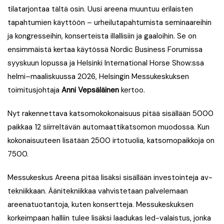
tilatarjontaa tältä osin. Uusi areena muuntuu erilaisten
tapahtumien käyttöön – urheilutapahtumista seminaareihin
ja kongresseihin, konserteista illallisiin ja gaaloihin. Se on
ensimmäistä kertaa käytössä Nordic Business Forumissa
syyskuun lopussa ja Helsinki International Horse Show:ssa
helmi–maaliskuussa 2026, Helsingin Messukeskuksen
toimitusjohtaja
Anni Vepsäläinen
kertoo.
Nyt rakennettava katsomokokonaisuus pitää sisällään 5000
paikkaa 12 siirreltävän automaattikatsomon muodossa. Kun
kokonaisuuteen lisätään 2500 irtotuolia, katsomopaikkoja on
7500.
Messukeskus Areena pitää lisäksi sisällään investointeja av-
tekniikkaan. Äänitekniikkaa vahvistetaan palvelemaan
areenatuotantoja, kuten konsertteja. Messukeskuksen
korkeimpaan halliin tulee lisäksi laadukas led-valaistus, jonka