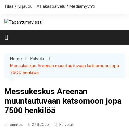
Skip
Tilaa / Kirjaudu
Asiakaspalvelu / Mediamyynti
to
content
Home
Palvelut
Messukeskus Areenan muuntautuvaan katsomoon jopa
7500 henkilöä
Messukeskus Areenan
muuntautuvaan katsomoon jopa
7500 henkilöä
Toimitus
27.6.2025
Palvelut