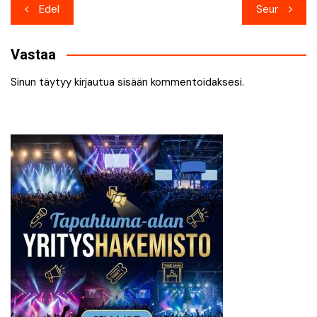
Artikkelien
Edel
Seur
selaus
Vastaa
Sinun täytyy
kirjautua sisään
kommentoidaksesi.