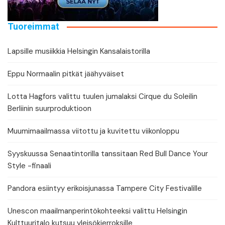
Tuoreimmat
Lapsille musiikkia Helsingin Kansalaistorilla
Eppu Normaalin pitkät jäähyväiset
Lotta Hagfors valittu tuulen jumalaksi Cirque du Soleilin
Berliinin suurproduktioon
Muumimaailmassa viitottu ja kuvitettu viikonloppu
Syyskuussa Senaatintorilla tanssitaan Red Bull Dance Your
Style -finaali
Pandora esiintyy erikoisjunassa Tampere City Festivalille
Unescon maailmanperintökohteeksi valittu Helsingin
Kulttuuritalo kutsuu yleisökierroksille