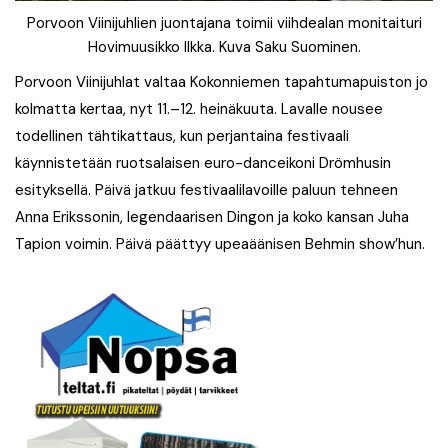
Porvoon Viinijuhlien juontajana toimii viihdealan monitaituri
Hovimuusikko Ilkka. Kuva Saku Suominen.
Porvoon Viinijuhlat valtaa Kokonniemen tapahtumapuiston jo
kolmatta kertaa, nyt 11.–12. heinäkuuta. Lavalle nousee
todellinen tähtikattaus, kun perjantaina festivaali
käynnistetään ruotsalaisen euro-danceikoni Drömhusin
esityksellä. Päivä jatkuu festivaalilavoille paluun tehneen
Anna Erikssonin, legendaarisen Dingon ja koko kansan Juha
Tapion voimin. Päivä päättyy upeaäänisen Behmin show’hun.