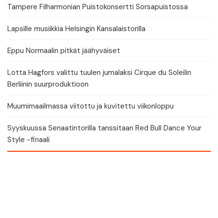
Tampere Filharmonian Puistokonsertti Sorsapuistossa
Lapsille musiikkia Helsingin Kansalaistorilla
Eppu Normaalin pitkät jäähyväiset
Lotta Hagfors valittu tuulen jumalaksi Cirque du Soleilin
Berliinin suurproduktioon
Muumimaailmassa viitottu ja kuvitettu viikonloppu
Syyskuussa Senaatintorilla tanssitaan Red Bull Dance Your
Style -finaali