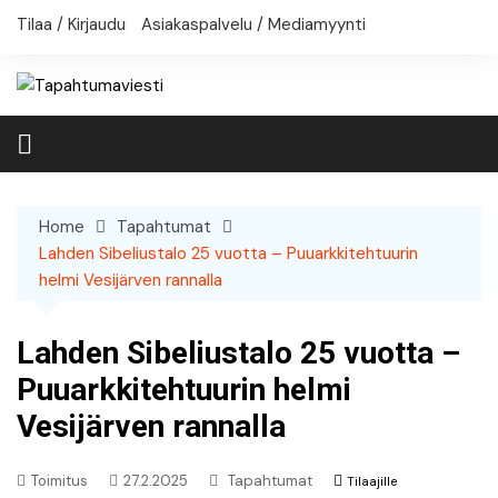
Skip
Tilaa / Kirjaudu
Asiakaspalvelu / Mediamyynti
to
content
Home
Tapahtumat
Lahden Sibeliustalo 25 vuotta – Puuarkkitehtuurin
helmi Vesijärven rannalla
Lahden Sibeliustalo 25 vuotta –
Puuarkkitehtuurin helmi
Vesijärven rannalla
Toimitus
27.2.2025
Tapahtumat
Tilaajille