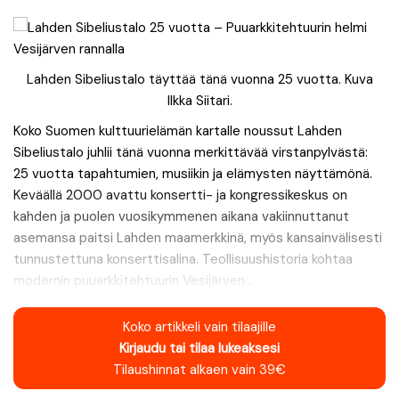
Lahden Sibeliustalo täyttää tänä vuonna 25 vuotta. Kuva
Ilkka Siitari.
Koko Suomen kulttuurielämän kartalle noussut Lahden
Sibeliustalo juhlii tänä vuonna merkittävää virstanpylvästä:
25 vuotta tapahtumien, musiikin ja elämysten näyttämönä.
Keväällä 2000 avattu konsertti- ja kongressikeskus on
kahden ja puolen vuosikymmenen aikana vakiinnuttanut
asemansa paitsi Lahden maamerkkinä, myös kansainvälisesti
tunnustettuna konserttisalina. Teollisuushistoria kohtaa
modernin puuarkkitehtuurin Vesijärven...
Koko artikkeli vain tilaajille
Kirjaudu tai tilaa lukeaksesi
Tilaushinnat alkaen vain 39€