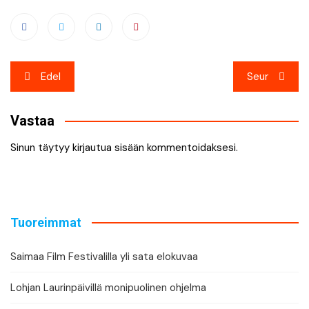
Artikkelien
Edel
Seur
selaus
Vastaa
Sinun täytyy
kirjautua sisään
kommentoidaksesi.
Tuoreimmat
Saimaa Film Festivalilla yli sata elokuvaa
Lohjan Laurinpäivillä monipuolinen ohjelma