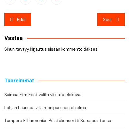
Artikkelien
Edel
Seur
selaus
Vastaa
Sinun täytyy
kirjautua sisään
kommentoidaksesi.
Tuoreimmat
Saimaa Film Festivalilla yli sata elokuvaa
Lohjan Laurinpäivillä monipuolinen ohjelma
Tampere Filharmonian Puistokonsertti Sorsapuistossa