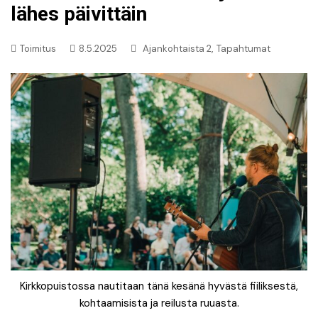
lähes päivittäin
,
Toimitus
8.5.2025
Ajankohtaista 2
Tapahtumat
Kirkkopuistossa nautitaan tänä kesänä hyvästä fiiliksestä,
kohtaamisista ja reilusta ruuasta.