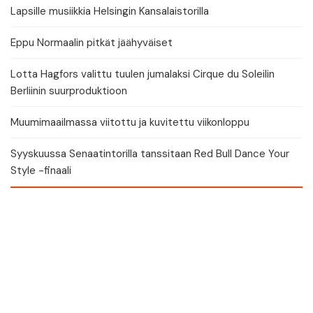
Lapsille musiikkia Helsingin Kansalaistorilla
Eppu Normaalin pitkät jäähyväiset
Lotta Hagfors valittu tuulen jumalaksi Cirque du Soleilin
Berliinin suurproduktioon
Muumimaailmassa viitottu ja kuvitettu viikonloppu
Syyskuussa Senaatintorilla tanssitaan Red Bull Dance Your
Style -finaali