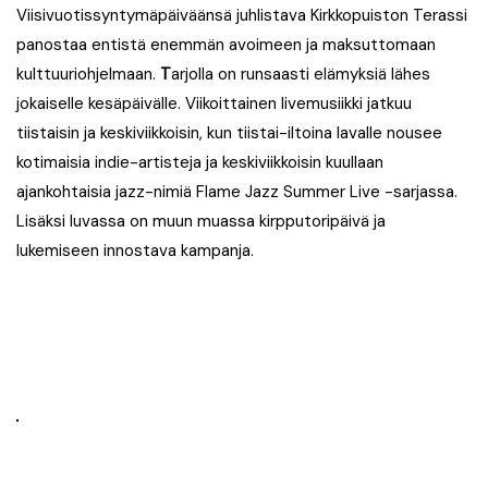
Viisivuotissyntymäpäiväänsä juhlistava Kirkkopuiston Terassi
panostaa entistä enemmän avoimeen ja maksuttomaan
kulttuuriohjelmaan.
T
arjolla on runsaasti elämyksiä lähes
jokaiselle kesäpäivälle. Viikoittainen livemusiikki jatkuu
tiistaisin ja keskiviikkoisin, kun tiistai-iltoina lavalle nousee
kotimaisia indie-artisteja ja keskiviikkoisin kuullaan
ajankohtaisia jazz-nimiä Flame Jazz Summer Live -sarjassa.
Lisäksi luvassa on muun muassa kirpputoripäivä ja
lukemiseen innostava kampanja.