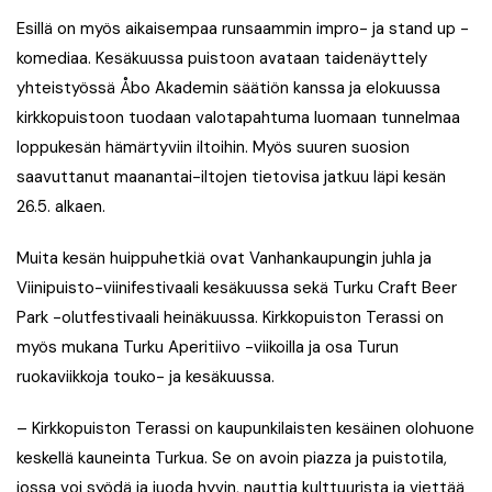
Esillä on myös aikaisempaa runsaammin impro- ja stand up -
komediaa. Kesäkuussa puistoon avataan taidenäyttely
yhteistyössä Åbo Akademin säätiön kanssa ja elokuussa
kirkkopuistoon tuodaan valotapahtuma luomaan tunnelmaa
loppukesän hämärtyviin iltoihin. Myös suuren suosion
saavuttanut maanantai-iltojen tietovisa jatkuu läpi kesän
26.5. alkaen.
Muita kesän huippuhetkiä ovat Vanhankaupungin juhla ja
Viinipuisto-viinifestivaali kesäkuussa sekä Turku Craft Beer
Park -olutfestivaali heinäkuussa. Kirkkopuiston Terassi on
myös mukana Turku Aperitiivo -viikoilla ja osa Turun
ruokaviikkoja touko- ja kesäkuussa.
– Kirkkopuiston Terassi on kaupunkilaisten kesäinen olohuone
keskellä kauneinta Turkua. Se on avoin piazza ja puistotila,
jossa voi syödä ja juoda hyvin, nauttia kulttuurista ja viettää