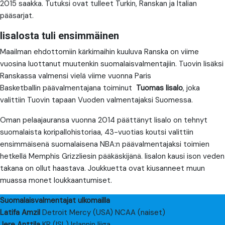
2015 saakka. Tutuksi ovat tulleet Turkin, Ranskan ja Italian
pääsarjat.
Iisalosta tuli ensimmäinen
Maailman ehdottomiin kärkimaihin kuuluva Ranska on viime
vuosina luottanut muutenkin suomalaisvalmentajiin. Tuovin lisäksi
Ranskassa valmensi vielä viime vuonna Paris
Basketballin päävalmentajana toiminut
Tuomas Iisalo
, joka
valittiin Tuovin tapaan Vuoden valmentajaksi Suomessa.
Oman pelaajauransa vuonna 2014 päättänyt Iisalo on tehnyt
suomalaista koripallohistoriaa, 43-vuotias koutsi valittiin
ensimmäisenä suomalaisena NBA:n päävalmentajaksi toimien
hetkellä Memphis Grizzliesin pääkäskijänä. Iisalon kausi ison veden
takana on ollut haastava. Joukkuetta ovat kiusanneet muun
muassa monet loukkaantumiset.
Suomalaisvalmentajat ulkomailla
Latifa Amzil
Detroit Mercy (USA) NCAA (naiset)
Jere Anttila
KR (ISL) Islannin liiga