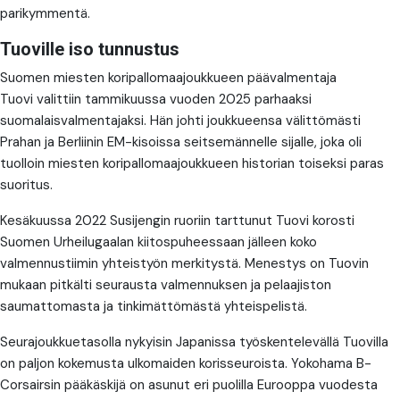
parikymmentä.
Tuoville iso tunnustus
Suomen miesten koripallomaajoukkueen päävalmentaja
Tuovi valittiin tammikuussa vuoden 2025 parhaaksi
suomalaisvalmentajaksi. Hän johti joukkueensa välittömästi
Prahan ja Berliinin EM-kisoissa seitsemännelle sijalle, joka oli
tuolloin miesten koripallomaajoukkueen historian toiseksi paras
suoritus.
Kesäkuussa 2022 Susijengin ruoriin tarttunut Tuovi korosti
Suomen Urheilugaalan kiitospuheessaan jälleen koko
valmennustiimin yhteistyön merkitystä. Menestys on Tuovin
mukaan pitkälti seurausta valmennuksen ja pelaajiston
saumattomasta ja tinkimättömästä yhteispelistä.
Seurajoukkuetasolla nykyisin Japanissa työskentelevällä Tuovilla
on paljon kokemusta ulkomaiden korisseuroista. Yokohama B-
Corsairsin pääkäskijä on asunut eri puolilla Eurooppa vuodesta