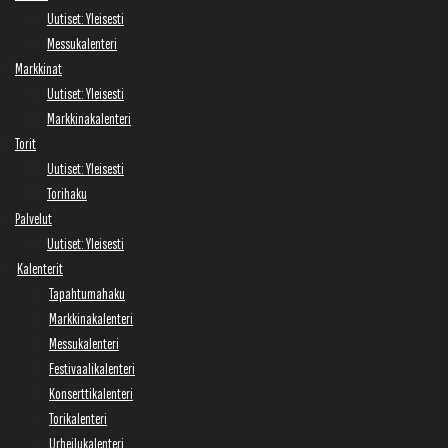
Uutiset: Yleisesti
Messukalenteri
Markkinat
Uutiset: Yleisesti
Markkinakalenteri
Torit
Uutiset: Yleisesti
Torihaku
Palvelut
Uutiset: Yleisesti
Kalenterit
Tapahtumahaku
Markkinakalenteri
Messukalenteri
Festivaalikalenteri
Konserttikalenteri
Torikalenteri
Urheilukalenteri