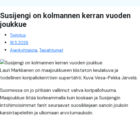
Susijengi on kolmannen kerran vuoden
joukkue
Toimitus
18.5.2026
,
Ajankohtaista
Tapahtumat
Lauri Markkanen on maajoukkueen kiistaton keulakuva ja
todellinen koripallokenttien supertähti. Kuva Vesa-Pekka Järvelä.
Suomessa on jo pitkään vallinnut vahva koripallohuuma.
Maajoukkue liitää korkeammalla kuin koskaan ja Susijengin
intohimoisimmat fanit seuraavat suosikkejaan sanoin joukoin
karsintapeleihin ja ulkomaan arvoturnauksiin.