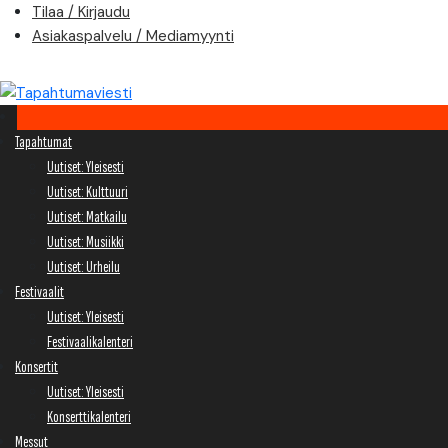
Skip
Tilaa / Kirjaudu
to
Asiakaspalvelu / Mediamyynti
content
Tapahtumat
Uutiset: Yleisesti
Uutiset: Kulttuuri
Uutiset: Matkailu
Uutiset: Musiikki
Uutiset: Urheilu
Festivaalit
Uutiset: Yleisesti
Festivaalikalenteri
Konsertit
Uutiset: Yleisesti
Konserttikalenteri
Messut