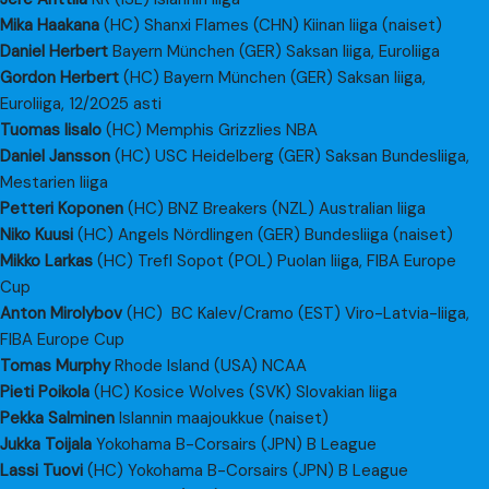
Mika Haakana
(HC) Shanxi Flames (CHN) Kiinan liiga (naiset)
Daniel Herbert
Bayern München (GER) Saksan liiga, Euroliiga
Gordon Herbert
(HC) Bayern München (GER) Saksan liiga,
Euroliiga, 12/2025 asti
Tuomas Iisalo
(HC) Memphis Grizzlies NBA
Daniel Jansson
(HC) USC Heidelberg (GER) Saksan Bundesliiga,
Mestarien liiga
Petteri Koponen
(HC) BNZ Breakers (NZL) Australian liiga
Niko Kuusi
(HC) Angels Nördlingen (GER) Bundesliiga (naiset)
Mikko Larkas
(HC) Trefl Sopot (POL) Puolan liiga, FIBA Europe
Cup
Anton Mirolybov
(HC) BC Kalev/Cramo (EST) Viro-Latvia-liiga,
FIBA Europe Cup
Tomas Murphy
Rhode Island (USA) NCAA
Pieti Poikola
(HC) Kosice Wolves (SVK) Slovakian liiga
Pekka Salminen
Islannin maajoukkue (naiset)
Jukka Toijala
Yokohama B-Corsairs (JPN) B League
Lassi Tuovi
(HC) Yokohama B-Corsairs (JPN) B League