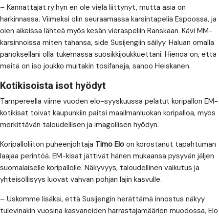
– Kannattajat ry:hyn en ole vielä liittynyt, mutta asia on
harkinnassa. Viimeksi olin seuraamassa karsintapeliä Espoossa, ja
olen aikeissa lähteä myös kesän vieraspeliin Ranskaan. Kävi MM-
karsinnoissa miten tahansa, side Susijengiin säilyy. Haluan omalla
panoksellani olla tukemassa suosikkijoukkuettani. Hienoa on, että
meitä on iso joukko muitakin tosifaneja, sanoo Heiskanen.
Kotikisoista isot hyödyt
Tampereella viime vuoden elo-syyskuussa pelatut koripallon EM-
kotikisat toivat kaupunkiin paitsi maailmanluokan koripalloa, myös
merkittävän taloudellisen ja imagollisen hyödyn.
Koripalloliiton puheenjohtaja
Timo Elo
on korostanut tapahtuman
laajaa perintöä. EM-kisat jättivät hänen mukaansa pysyvän jäljen
suomalaiselle koripallolle. Näkyvyys, taloudellinen vaikutus ja
yhteisöllisyys luovat vahvan pohjan lajin kasvulle.
– Uskomme lisäksi, että Susijengin herättämä innostus näkyy
tulevinakin vuosina kasvaneiden harrastajamäärien muodossa, Elo