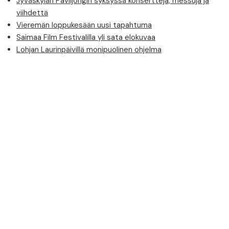
Jyväskylän Paviljongin syksyssä konsertteja, messuja ja
viihdettä
Vieremän loppukesään uusi tapahtuma
Saimaa Film Festivalilla yli sata elokuvaa
Lohjan Laurinpäivillä monipuolinen ohjelma