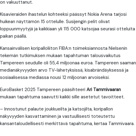
on vakuuttanut.
Kisavieraiden ihastelun kohteeksi päässyt Nokia Arena tarjosi
huikean näyttämön 15 ottelulle. Susijengin pelit olivat
loppuunmyytyjä ja kaikkiaan yli 115 000 katsojaa seurasi otteluita
paikan päällä.
Kansainvälisen koripalloliiton FIBA:n toimeksiannosta Nielsenin
tekemän tutkimuksen mukaan tapahtuman talousvaikutus
Tampereen seudulle oli 55,4 miljoonaa euroa. Tampereen saaman
medianäkyvyyden arvo TV-lähetyksissä, kisabrändäyksessä ja
sosiaalisessa mediassa nousi 12 miljoonan arvoiseksi.
EuroBasket 2025 Tampereen pääsihteeri
Ari Tammivaaran
mukaan tapahtuma saavutti kaikki sille asetetut tavoitteet.
– Innostunut palaute joukkueilta ja katsojilta, koripallon
näkyvyyden kasvattaminen ja vastuullisesti toteutettu
kansantaloudellisesti merkittävä tapahtuma, kertaa Tammivaara.