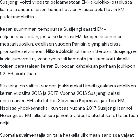
Susijengi voitti viidestä pelaamastaan EM-alkulohko-ottelusta
kolme ja ansaitsi siten tiensä Latvian Riiassa pelattaviin EM-
pudotuspeleihin.
Kesän suurimman temppunsa Susijengi säästi EM-
neljännesvälierään, jossa se kohtasi EM-kisojen suurimman
mestarisuosikin, edellisen vuoden Pariisin olympiakisoissa
pronssille selvinneen,
Nikola Jokicin
johtaman Serbian. Susijengi ei
kuvia kumarrellut, vaan rymisteli komealla joukkuesuorituksella
toisen perättäisen kerran Euroopan kahdeksan parhaan joukkoon
92-86-voitollaan.
Susijengi on valittu vuoden joukkueeksi Urheilugaalassa edellisen
kerran vuosilta 2013 ja 2017. Vuonna 2013 Susijengi pelasi
erinomaisen EM-alkulohkon Slovenian Koperissa ja eteni EM-
kisoissa yhdeksänneksi, kun taas vuonna 2017 Susijengi isännöi
Helsingissä EM-alkulohkoa ja voitti viidestä alkulohko-ottelustaan
neljä.
Suomalaisvalmentajia on tällä hetkellä ulkomaan sarjoissa vajaat