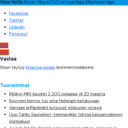
Vesa Vertio
Rytas Vilna (LTU) Liettuan liiga, Mestarien liiga
Facebook
Twitter
Linkedin
Pinterest
Artikkelien
Edel
Seur
selaus
Vastaa
Sinun täytyy
kirjautua sisään
kommentoidaksesi.
Tuoreimmat
Mölkyn MM-kisoihin 2 300 pelaajaa yli 20 maasta
Kuorojen kierros tuo eloa Helsingin katukuvaan
Vantaan leffapiknikit kutsuvat elokuvien ystäviä
Uusi Tahko Saunafest-teemaviikko tähtää kansainväliseen
matkailuun