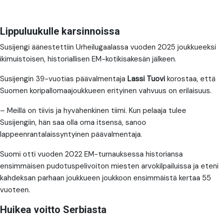
Lippuluukulle karsinnoissa
Susijengi äänestettiin Urheilugaalassa vuoden 2025 joukkueeksi
ikimuistoisen, historiallisen EM-kotikisakesän jälkeen.
Susijengin 39-vuotias päävalmentaja
Lassi Tuovi
korostaa, että
Suomen koripallomaajoukkueen erityinen vahvuus on erilaisuus.
– Meillä on tiivis ja hyvähenkinen tiimi. Kun pelaaja tulee
Susijengiin, hän saa olla oma itsensä, sanoo
lappeenrantalaissyntyinen päävalmentaja.
Suomi otti vuoden 2022 EM-turnauksessa historiansa
ensimmäisen pudotuspelivoiton miesten arvokilpailuissa ja eteni
kahdeksan parhaan joukkueen joukkoon ensimmäistä kertaa 55
vuoteen.
Huikea voitto Serbiasta