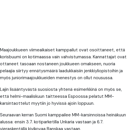
Maajoukkueen viimeaikaiset kamppailut ovat osoittaneet, että
korisbuumi on kotimaassa vain vahvistumassa. Kannattajat ovat
ottaneet tasoaan nostaneen joukkueen omakseen, nuoria
pelaajia siirtyy ennätysmäärä laadukkaisiin jenkkiyliopistoihin ja
myös juniorimaajoukkueiden menestys on ollut nousussa.
Lajin lisääntyvästä suosiosta yhtenä esimerkkinä on myös se,
että helmi-maaliskuun taitteessa Espoossa pelatut MM-
karsintaottelut myytiin jo hyvissä ajoin loppuun.
Seuraavan kerran Suomi kamppailee MM-karsinnoissa heinäkuun
alussa: ensin 3.7. kotiparketilla Unkaria vastaan ja 6.7.
vieraskentällä kivikovaa Ranskaa vastaan.