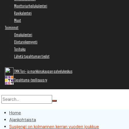
Moottoriurheilukalenteri
Ravikalenteri
Muut
Toiminnot
Omakalenteri
Elintarvikemyynti
Torihaku
Lähetä tapahtuman tiedot
TMK Tori- ja markkinakaupan palvelukeskus
Tapahtuma-teollisuus ry
Home
Ajankohtaista
Susijengi on kolmannen kerran vuoden joukkue