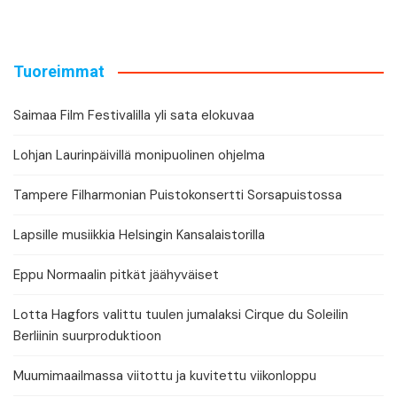
Tuoreimmat
Saimaa Film Festivalilla yli sata elokuvaa
Lohjan Laurinpäivillä monipuolinen ohjelma
Tampere Filharmonian Puistokonsertti Sorsapuistossa
Lapsille musiikkia Helsingin Kansalaistorilla
Eppu Normaalin pitkät jäähyväiset
Lotta Hagfors valittu tuulen jumalaksi Cirque du Soleilin
Berliinin suurproduktioon
Muumimaailmassa viitottu ja kuvitettu viikonloppu