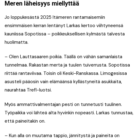
Meren läheisyys miellyttää
Jo loppukesästä 2025 Itämeren rantamaisemiin
ensimmäisen kerran lentänyt Larkas kertoo viihtyneensä
kauniissa Sopotissa – poikkeuksellisen kylmästä talvesta
huolimatta.
– Olen Lauttasaaren poikia. Täällä on vähän samanlaista
tunnelmaa. Rakastan merta ja tuulen tuiverrusta. Sopotissa
riittää rantaviivaa. Toisin oli Keski-Ranskassa. Limogesissa
asusteli pääosin vain elämäänsä kyllästyneitä asukkaita,
naurahtaa Trefl-luotsi.
Myös ammattivalmentajan pesti on tunnetusti tuulinen.
Työpaikka voi lähteä alta hyvinkin nopeasti. Larkas tunnustaa,
että paineitakin on.
– Kun alla on muutama tappio, jännitystä ja paineita on