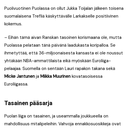
Puolivuotinen Puolassa on ollut Jukka Toijalan jälkeen toisena
suomalaisena Trefliä käskyttävälle Larkakselle positiivinen
kokemus.
– Eihän tämä aivan Ranskan tasoinen korismaana ole, mutta
Puolassa pelataan tänä päivänä laadukasta koripalloa. Se
ihmetyttää, että 36-miljoonaisesta kansasta ei ole noussut
yhtäkään NBA-ammattilaista eikä myöskään Euroliiga-
pelaajaa. Suomella on sentään Lauri rapakon takana sekä
Micke Jantunen
ja
Miikka Muurinen
kovatasoisessa
Euroliigassa.
Tasainen pääsarja
Puolan liiga on tasainen, ja useammalla joukkueella on
mahdollisuus mitalipeleihin. Vahvoja ennakkosuosikkeja ovat