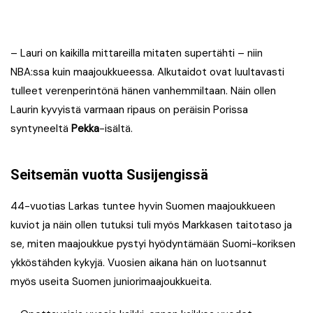
– Lauri on kaikilla mittareilla mitaten supertähti – niin
NBA:ssa kuin maajoukkueessa. Alkutaidot ovat luultavasti
tulleet verenperintönä hänen vanhemmiltaan. Näin ollen
Laurin kyvyistä varmaan ripaus on peräisin Porissa
syntyneeltä
Pekka
-isältä.
Seitsemän vuotta Susijengissä
44-vuotias Larkas tuntee hyvin Suomen maajoukkueen
kuviot ja näin ollen tutuksi tuli myös Markkasen taitotaso ja
se, miten maajoukkue pystyi hyödyntämään Suomi-koriksen
ykköstähden kykyjä. Vuosien aikana hän on luotsannut
myös useita Suomen juniorimaajoukkueita.