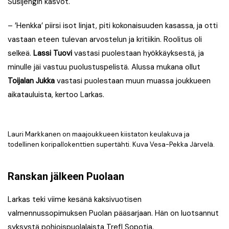
Susijengin kasvot.
– ’Henkka’ piirsi isot linjat, piti kokonaisuuden kasassa, ja otti
vastaan eteen tulevan arvostelun ja kritiikin. Roolitus oli
selkeä.
Lassi Tuovi
vastasi puolestaan hyökkäyksestä, ja
minulle jäi vastuu puolustuspelistä. Alussa mukana ollut
Toijalan Jukka
vastasi puolestaan muun muassa joukkueen
aikatauluista, kertoo Larkas.
Lauri Markkanen on maajoukkueen kiistaton keulakuva ja
todellinen koripallokenttien supertähti. Kuva Vesa-Pekka Järvelä.
Ranskan jälkeen Puolaan
Larkas teki viime kesänä kaksivuotisen
valmennussopimuksen Puolan pääsarjaan. Hän on luotsannut
syksystä pohjoispuolalaista Trefl Sopotia.