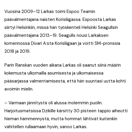
Vuosina 2009–12 Larkas toimi Espoo Teamin
päävalmentajana naisten Korisliigassa. Espoosta Larkas
siirtyi Helsinkiin, missä hän työskenteli Helsinki Seagullsin
päävalmentajana 2013–19. Seagulls nousi Larkaksen
komennossa Divari A:sta Korisliigaan ja voitti SM-pronssia
2018 ja 2019.
Parin Ranskan vuoden aikana Larkas oli saanut siinä määrin
kokemusta ulkomailla asumisesta ja ulkomaisessa
pääsarjassa valmentamisesta, että hän suuntasi uutta kohti
avoimin mielin.
– Varmaan jännitystä oli alussa molemmin puolin.
Harjoitusmatsissa Dzikille kärsitty 30 pisteen tappio aiheutti
hieman hämmennystä, mutta hommat lähtivät kuitenkin
vähitellen rullaamaan hyvin, sanoo Larkas.