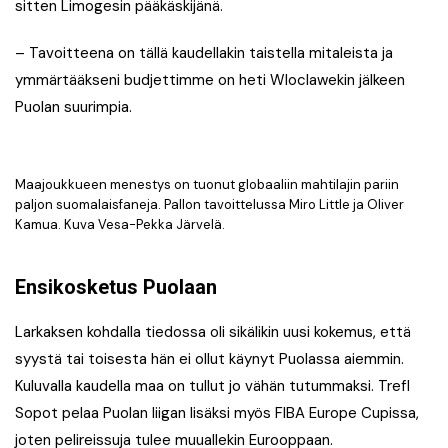
sitten Limogesin pääkäskijänä.
– Tavoitteena on tällä kaudellakin taistella mitaleista ja
ymmärtääkseni budjettimme on heti Wloclawekin jälkeen
Puolan suurimpia.
Maajoukkueen menestys on tuonut globaaliin mahtilajin pariin
paljon suomalaisfaneja. Pallon tavoittelussa Miro Little ja Oliver
Kamua. Kuva Vesa-Pekka Järvelä.
Ensikosketus Puolaan
Larkaksen kohdalla tiedossa oli sikälikin uusi kokemus, että
syystä tai toisesta hän ei ollut käynyt Puolassa aiemmin.
Kuluvalla kaudella maa on tullut jo vähän tutummaksi. Trefl
Sopot pelaa Puolan liigan lisäksi myös FIBA Europe Cupissa,
joten pelireissuja tulee muuallekin Eurooppaan.