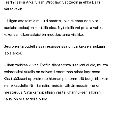
Trefln lisäksi Arka, Slash Wroclaw, Szczecin ja ehkä Dziki
Varsovakin.
– Liigan asetelmia muutti sääntö, joka ei enää edellytä
puolalaispelaajien kentällä oloa. Nyt siellä voi pelata vaikka
kokonaan ulkomaalaisten muodostama viisikko.
Seurojen taloudellisissa resursseissa on Larkaksen mukaan
isoja eroja.
– Ihan tarkkaa kuvaa Treflin tilanteesta itselläni ei ole, mutta
esimerkiksi Arkalla on selvästi enemmän rahaa käytössä.
Käsittääkseni operoimme hieman pienemmällä budjetilla kuin
viime kaudella. Niin tai näin, meidän tähtäimessämme on
mestaruus. Siitä kamppaillaan vasta juhannuksen aikoihin.
Kausi on siis todella pitkä.