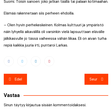
Suomi. Toisin sanoen: joko jatkan täällä tai palaan kotimaahan.
Elämää rakennetaan siis perheen ehdoilla.
– Olen hyvin perhekeskeinen. Kolmas kulttuuri ja ympäristö
näin lyhyellä aikavälillä oli varsinkin vielä lapsuuttaan elävälle
jälkikasvulle jo tässä vaiheessa vähän liikaa. Eli on aivan turha
repiä kaikkia juuria irti, puntaroi Larkas.
Artikkelien
Edel
Seur
selaus
Vastaa
Sinun täytyy
kirjautua sisään
kommentoidaksesi.