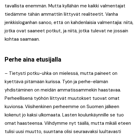
tavallista enemmän. Mutta kyllähän me kaikki valmentajat
tiedämme tähän ammattiin liittyvät realiteetit. Vanha
jenkkisloganhan sanoo, että on kahdenlaisia valmentajia: niitä,
jotka ovat saaneet potkut, ja niitä, jotka tulevat ne jossain
kohtaa saamaan.
Perhe aina etusijalla
– Tietysti potku-uhka on mielessä, mutta paineet on
kyettävä pitämään kurissa. Työn ja perhe-elämän
yhdistäminen on meidän ammatissammekin haastavaa.
Perheellisenä työhön liittyvät muutokset tuovat omat
kuvionsa. Viisihenkinen perheemme on Suomen jälkeen
kokenut jo kaksi ulkomaata. Lasten koulunkäynnille se tuo
omat haasteensa. Viihdymme nyt täällä, mutta mikäli eteen
tulisi uusi muutto, suuntana olisi seuraavaksi luultavasti