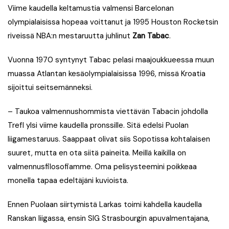
Viime kaudella keltamustia valmensi Barcelonan
olympialaisissa hopeaa voittanut ja 1995 Houston Rocketsin
riveissä NBA:n mestaruutta juhlinut
Zan Tabac
.
Vuonna 1970 syntynyt Tabac pelasi maajoukkueessa muun
muassa Atlantan kesäolympialaisissa 1996, missä Kroatia
sijoittui seitsemänneksi.
– Taukoa valmennushommista viettävän Tabacin johdolla
Trefl ylsi viime kaudella pronssille. Sitä edelsi Puolan
liigamestaruus. Saappaat olivat siis Sopotissa kohtalaisen
suuret, mutta en ota siitä paineita. Meillä kaikilla on
valmennusfilosofiamme. Oma pelisysteemini poikkeaa
monella tapaa edeltäjäni kuvioista.
Ennen Puolaan siirtymistä Larkas toimi kahdella kaudella
Ranskan liigassa, ensin SIG Strasbourgin apuvalmentajana,