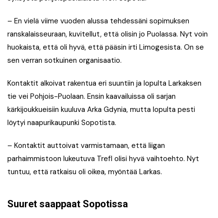
– En vielä viime vuoden alussa tehdessäni sopimuksen
ranskalaisseuraan, kuvitellut, että olisin jo Puolassa. Nyt voin
huokaista, että oli hyvä, että pääsin irti Limogesista. On se
sen verran sotkuinen organisaatio.
Kontaktit alkoivat rakentua eri suuntiin ja lopulta Larkaksen
tie vei Pohjois-Puolaan. Ensin kaavailuissa oli sarjan
kärkijoukkueisiin kuuluva Arka Gdynia, mutta lopulta pesti
löytyi naapurikaupunki Sopotista.
– Kontaktit auttoivat varmistamaan, että liigan
parhaimmistoon lukeutuva Trefl olisi hyvä vaihtoehto. Nyt
tuntuu, että ratkaisu oli oikea, myöntää Larkas.
Suuret saappaat Sopotissa