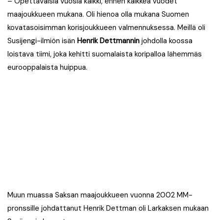
– Opettavaisia vuosia kaikki, ennen kaikkea vuodet
maajoukkueen mukana. Oli hienoa olla mukana Suomen
kovatasoisimman korisjoukkueen valmennuksessa. Meillä oli
Susijengi-ilmiön isän
Henrik Dettmannin
johdolla koossa
loistava tiimi, joka kehitti suomalaista koripalloa lähemmäs
eurooppalaista huippua.
Muun muassa Saksan maajoukkueen vuonna 2002 MM-
pronssille johdattanut Henrik Dettman oli Larkaksen mukaan