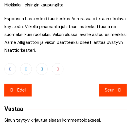
Hiekkala
Helsingin kaupungilta.
Espoossa Lasten kulttuurikeskus Aurorassa otetaan ulkolava
käyttöön. Viikolla pihamaalla juhlitaan lastenkulttuuria niin
suomeksi kuin ruotsiksi. Viikon alussa lavalle astuu esimerkiksi
Aarne Alligaattori ja viikon päätteeksi bileet laittaa pystyyn
Naattiorkesteri
.
Artikkelien
Edel
Seur
selaus
Vastaa
Sinun täytyy
kirjautua sisään
kommentoidaksesi.