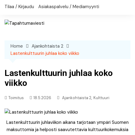
Skip
Tilaa / Kirjaudu
Asiakaspalvelu / Mediamyynti
to
content
Home
Ajankohtaista 2
Lastenkulttuurin juhlaa koko viikko
Lastenkulttuurin juhlaa koko
viikko
,
Toimitus
18.5.2026
Ajankohtaista 2
Kulttuuri
Lastenkulttuurin juhlaviikon aikana tarjotaan ympäri Suomen
maksuttomia ja helposti saavutettavia kulttuurikokemuksia