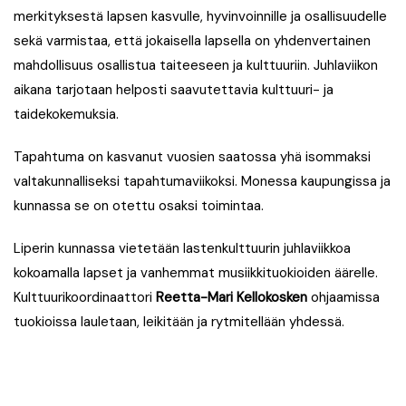
merkityksestä lapsen kasvulle, hyvinvoinnille ja osallisuudelle
sekä varmistaa, että jokaisella lapsella on yhdenvertainen
mahdollisuus osallistua taiteeseen ja kulttuuriin. Juhlaviikon
aikana tarjotaan helposti saavutettavia kulttuuri- ja
taidekokemuksia.
Tapahtuma on kasvanut vuosien saatossa yhä isommaksi
valtakunnalliseksi tapahtumaviikoksi. Monessa kaupungissa ja
kunnassa se on otettu osaksi toimintaa.
Liperin kunnassa vietetään lastenkulttuurin juhlaviikkoa
kokoamalla lapset ja vanhemmat musiikkituokioiden äärelle.
Kulttuurikoordinaattori
Reetta-Mari Kellokosken
ohjaamissa
tuokioissa lauletaan, leikitään ja rytmitellään yhdessä.