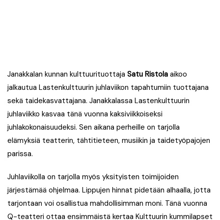
Janakkalan kunnan kulttuurituottaja
Satu Ristola
aikoo
jalkautua Lastenkulttuurin juhlaviikon tapahtumiin tuottajana
sekä taidekasvattajana. Janakkalassa Lastenkulttuurin
juhlaviikko kasvaa tänä vuonna kaksiviikkoiseksi
juhlakokonaisuudeksi. Sen aikana perheille on tarjolla
elämyksiä teatterin, tähtitieteen, musiikin ja taidetyöpajojen
parissa.
Juhlaviikolla on tarjolla myös yksityisten toimijoiden
järjestämää ohjelmaa. Lippujen hinnat pidetään alhaalla, jotta
tarjontaan voi osallistua mahdollisimman moni. Tänä vuonna
Q-teatteri ottaa ensimmäistä kertaa Kulttuurin kummilapset