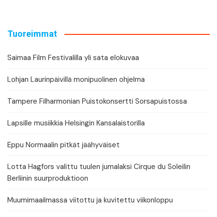
Tuoreimmat
Saimaa Film Festivalilla yli sata elokuvaa
Lohjan Laurinpäivillä monipuolinen ohjelma
Tampere Filharmonian Puistokonsertti Sorsapuistossa
Lapsille musiikkia Helsingin Kansalaistorilla
Eppu Normaalin pitkät jäähyväiset
Lotta Hagfors valittu tuulen jumalaksi Cirque du Soleilin
Berliinin suurproduktioon
Muumimaailmassa viitottu ja kuvitettu viikonloppu