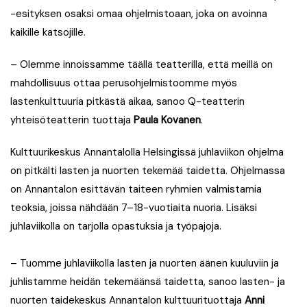
-esityksen osaksi omaa ohjelmistoaan, joka on avoinna
kaikille katsojille.
–
Olemme innoissamme täällä teatterilla, että meillä on
mahdollisuus ottaa perusohjelmistoomme myös
lastenkulttuuria pitkästä aikaa, sanoo Q-teatterin
yhteisöteatterin tuottaja
Paula Kovanen
.
Kulttuurikeskus Annantalolla Helsingissä juhlaviikon ohjelma
on pitkälti lasten ja nuorten tekemää taidetta. Ohjelmassa
on Annantalon esittävän taiteen ryhmien valmistamia
teoksia, joissa nähdään 7–18-vuotiaita nuoria. Lisäksi
juhlaviikolla on tarjolla opastuksia ja työpajoja.
– Tuomme juhlaviikolla lasten ja nuorten äänen kuuluviin ja
juhlistamme heidän tekemäänsä taidetta, sanoo lasten- ja
nuorten taidekeskus Annantalon kulttuurituottaja
Anni