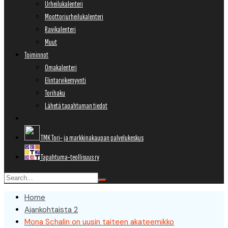
Urheilukalenteri
Moottoriurheilukalenteri
Ravikalenteri
Muut
Toiminnot
Omakalenteri
Elintarvikemyynti
Torihaku
Lähetä tapahtuman tiedot
TMK Tori- ja markkinakaupan palvelukeskus
Tapahtuma-teollisuus ry
Home
Ajankohtaista 2
Mona Schalin on uusin taiteen akateemikko