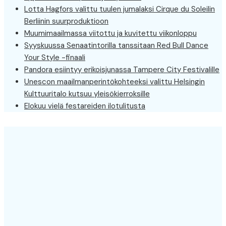
Lotta Hagfors valittu tuulen jumalaksi Cirque du Soleilin
Berliinin suurproduktioon
Muumimaailmassa viitottu ja kuvitettu viikonloppu
Syyskuussa Senaatintorilla tanssitaan Red Bull Dance
Your Style -finaali
Pandora esiintyy erikoisjunassa Tampere City Festivalille
Unescon maailmanperintökohteeksi valittu Helsingin
Kulttuuritalo kutsuu yleisökierroksille
Elokuu vielä festareiden ilotulitusta