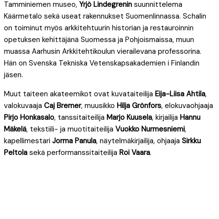
Tamminiemen museo,
Yrjö Lindegrenin
suunnittelema
Käärmetalo sekä useat rakennukset Suomenlinnassa. Schalin
on toiminut myös arkkitehtuurin historian ja restauroinnin
opetuksen kehittäjänä Suomessa ja Pohjoismaissa, muun
muassa Aarhusin Arkkitehtikoulun vierailevana professorina.
Hän on Svenska Tekniska Vetenskapsakademien i Finlandin
jäsen.
Muut taiteen akateemikot ovat kuvataiteilija
Eija-Liisa Ahtila
,
valokuvaaja
Caj Bremer
, muusikko
Hilja Grönfors
, elokuvaohjaaja
Pirjo Honkasalo
, tanssitaiteilija
Marjo Kuusela
, kirjailija
Hannu
Mäkelä
, tekstiili- ja muotitaiteilija
Vuokko Nurmesniemi
,
kapellimestari
Jorma Panula
, näytelmäkirjailija, ohjaaja
Sirkku
Peltola
sekä performanssitaiteilija
Roi Vaara
.