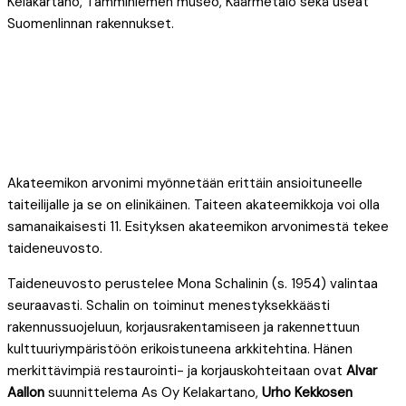
Kelakartano, Tamminiemen museo, Käärmetalo sekä useat
Suomenlinnan rakennukset.
Akateemikon arvonimi myönnetään erittäin ansioituneelle
taiteilijalle ja se on elinikäinen. Taiteen akateemikkoja voi olla
samanaikaisesti 11. Esityksen akateemikon arvonimestä tekee
taideneuvosto.
Taideneuvosto perustelee Mona Schalinin (s. 1954) valintaa
seuraavasti. Schalin on toiminut menestyksekkäästi
rakennussuojeluun, korjausrakentamiseen ja rakennettuun
kulttuuriympäristöön erikoistuneena arkkitehtina. Hänen
merkittävimpiä restaurointi- ja korjauskohteitaan ovat
Alvar
Aallon
suunnittelema As Oy Kelakartano,
Urho Kekkosen