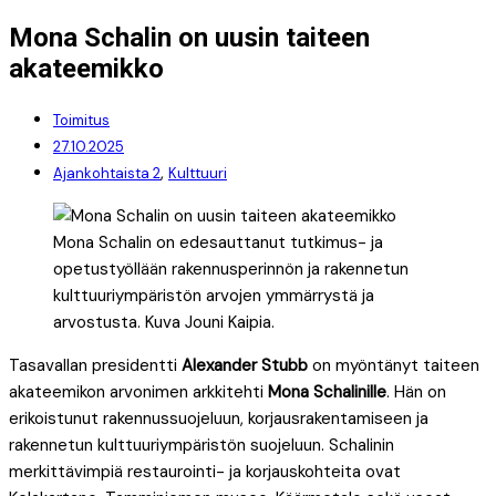
Mona Schalin on uusin taiteen
akateemikko
Toimitus
27.10.2025
,
Ajankohtaista 2
Kulttuuri
Mona Schalin on edesauttanut tutkimus- ja
opetustyöllään rakennusperinnön ja rakennetun
kulttuuriympäristön arvojen ymmärrystä ja
arvostusta. Kuva Jouni Kaipia.
Tasavallan presidentti
Alexander Stubb
on myöntänyt taiteen
akateemikon arvonimen arkkitehti
Mona Schalinille
. Hän on
erikoistunut rakennussuojeluun, korjausrakentamiseen ja
rakennetun kulttuuriympäristön suojeluun. Schalinin
merkittävimpiä restaurointi- ja korjauskohteita ovat