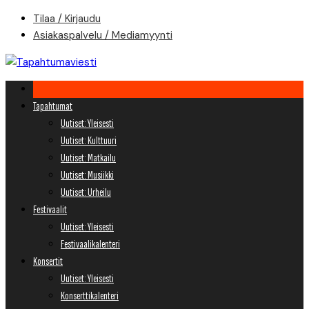
Skip
Tilaa / Kirjaudu
to
Asiakaspalvelu / Mediamyynti
content
Tapahtumat
Uutiset: Yleisesti
Uutiset: Kulttuuri
Uutiset: Matkailu
Uutiset: Musiikki
Uutiset: Urheilu
Festivaalit
Uutiset: Yleisesti
Festivaalikalenteri
Konsertit
Uutiset: Yleisesti
Konserttikalenteri