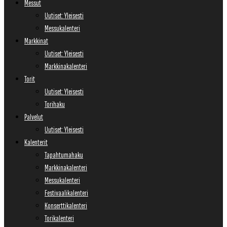
Messut
Uutiset: Yleisesti
Messukalenteri
Markkinat
Uutiset: Yleisesti
Markkinakalenteri
Torit
Uutiset: Yleisesti
Torihaku
Palvelut
Uutiset: Yleisesti
Kalenterit
Tapahtumahaku
Markkinakalenteri
Messukalenteri
Festivaalikalenteri
Konserttikalenteri
Torikalenteri