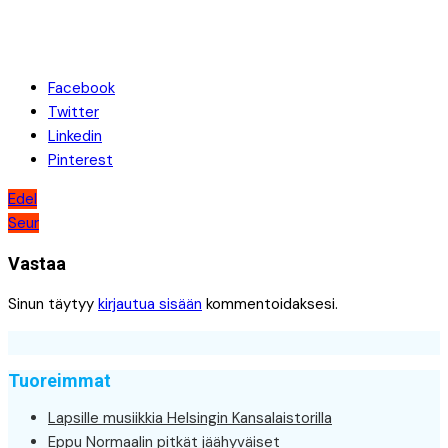
Facebook
Twitter
Linkedin
Pinterest
Artikkelien
Edel
Seur
selaus
Vastaa
Sinun täytyy
kirjautua sisään
kommentoidaksesi.
Tuoreimmat
Lapsille musiikkia Helsingin Kansalaistorilla
Eppu Normaalin pitkät jäähyväiset