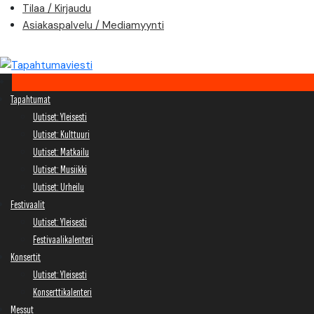
Skip
Tilaa / Kirjaudu
to
Asiakaspalvelu / Mediamyynti
content
Tapahtumat
Uutiset: Yleisesti
Uutiset: Kulttuuri
Uutiset: Matkailu
Uutiset: Musiikki
Uutiset: Urheilu
Festivaalit
Uutiset: Yleisesti
Festivaalikalenteri
Konsertit
Uutiset: Yleisesti
Konserttikalenteri
Messut