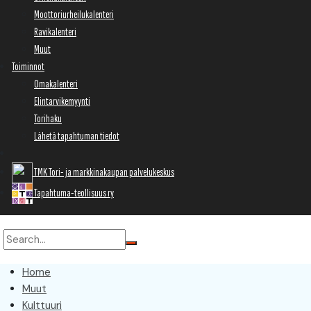
Moottoriurheilukalenteri
Ravikalenteri
Muut
Toiminnot
Omakalenteri
Elintarvikemyynti
Torihaku
Lähetä tapahtuman tiedot
TMK Tori- ja markkinakaupan palvelukeskus
Tapahtuma-teollisuus ry
Home
Muut
Kulttuuri