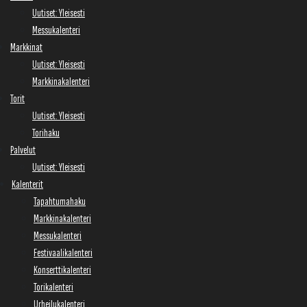
Uutiset: Yleisesti
Messukalenteri
Markkinat
Uutiset: Yleisesti
Markkinakalenteri
Torit
Uutiset: Yleisesti
Torihaku
Palvelut
Uutiset: Yleisesti
Kalenterit
Tapahtumahaku
Markkinakalenteri
Messukalenteri
Festivaalikalenteri
Konserttikalenteri
Torikalenteri
Urheilukalenteri