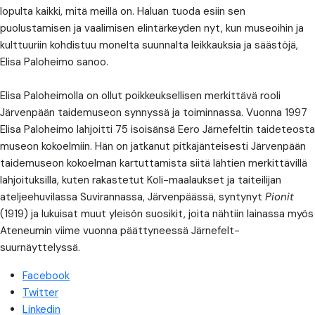
lopulta kaikki, mitä meillä on. Haluan tuoda esiin sen
puolustamisen ja vaalimisen elintärkeyden nyt, kun museoihin ja
kulttuuriin kohdistuu monelta suunnalta leikkauksia ja säästöjä,
Elisa Paloheimo sanoo.
Elisa Paloheimolla on ollut poikkeuksellisen merkittävä rooli
Järvenpään taidemuseon synnyssä ja toiminnassa. Vuonna 1997
Elisa Paloheimo lahjoitti 75 isoisänsä Eero Järnefeltin taideteosta
museon kokoelmiin. Hän on jatkanut pitkäjänteisesti Järvenpään
taidemuseon kokoelman kartuttamista siitä lähtien merkittävillä
lahjoituksilla, kuten rakastetut Koli-maalaukset ja taiteilijan
ateljeehuvilassa Suvirannassa, Järvenpäässä, syntynyt
Pionit
(1919) ja lukuisat muut yleisön suosikit, joita nähtiin lainassa myös
Ateneumin viime vuonna päättyneessä Järnefelt-
suurnäyttelyssä.
Facebook
Twitter
Linkedin