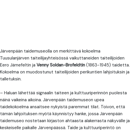
Järvenpään taidemuseolla on merkittävä kokoelma
Tuusulanjärven taiteilijayhteisössä vaikuttaneiden taiteilijoiden
Eero Järnefeltin ja
Venny Soldan-Brofeldtin
(1863-1945) taidetta.
Kokoelma on muodostunut taiteilijoiden perikuntien lahjoituksin ja
talletuksin.
– Haluan lähettää signaalin taiteen ja kulttuuriperinnön puolesta
näinä vaikeina aikoina. Järvenpään taidemuseon upea
taidekokoelma ansaitsee nykyistä paremmat tilat. Toivon, että
tämän lahjoituksen myötä käynnistyy hanke, jossa Järvenpään
taidemuseo nostetaan kirjaston ahtaasta alakerrasta näkyvälle ja
keskeiselle paikalle Järvenpäässä. Taide ja kulttuuriperintö on