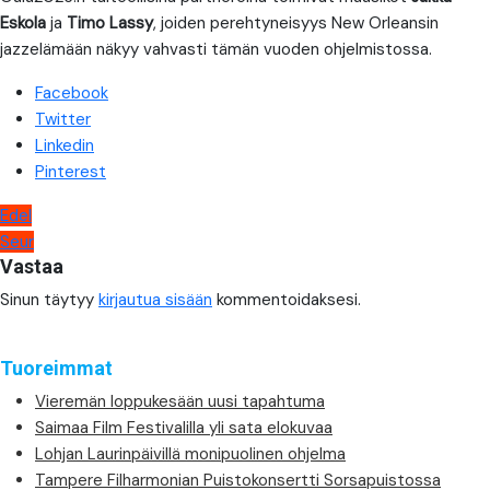
Eskola
ja
Timo Lassy
, joiden perehtyneisyys New Orleansin
jazzelämään näkyy vahvasti tämän vuoden ohjelmistossa.
Facebook
Twitter
Linkedin
Pinterest
Artikkelien
Edel
Seur
selaus
Vastaa
Sinun täytyy
kirjautua sisään
kommentoidaksesi.
Tuoreimmat
Vieremän loppukesään uusi tapahtuma
Saimaa Film Festivalilla yli sata elokuvaa
Lohjan Laurinpäivillä monipuolinen ohjelma
Tampere Filharmonian Puistokonsertti Sorsapuistossa