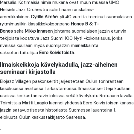
Marsalis. Kotimaisia nimiä mukana ovat muun muassa UMO
Helsinki Jazz Orchestra solistinaan ranskalais-
amerikkalainen
Cyrille Aimée
, yli 40 vuotta toiminut suomalaisen
rytmimusiikin klassikkokokoonpano
Honey B & T-
Bones
sekä
Mikko Innasen
johtama suomalaisen jazzin eturivin
tekijöistä koostuva Jazz Suomi 100 Nyt! -kokonaisuus, jonka
riveissä kuullaan myös suomijazzin maineikkainta
saksofonitaiteilijaa
Eero Koivistoista
.
Ilmaiskeikkoja kävelykadulla, jazz-aiheinen
seminaari kirjastolla
Elojazz Villagen pääkonsertit järjestetään Oulun torinrantaan
kesäkuussa avatussa Tarkastamossa. Ilmaiskonsertteja kuullaan
useissa keskustan ravintoloissa sekä kävelykatu Rotuaarin lavalla.
Toimittaja
Matti Laapio
luennoi yhdessä Eero Koivistoisen kanssa
jazzin satavuotisesta historiasta Suomessa lauantaina 1.
elokuuta Oulun keskustakirjasto Saaressa.