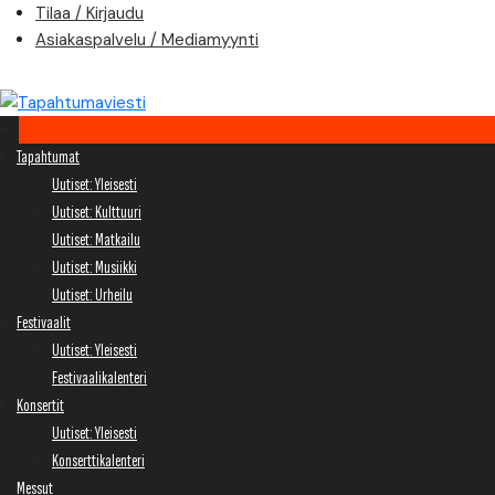
Skip
Tilaa / Kirjaudu
to
Asiakaspalvelu / Mediamyynti
content
Tapahtumat
Uutiset: Yleisesti
Uutiset: Kulttuuri
Uutiset: Matkailu
Uutiset: Musiikki
Uutiset: Urheilu
Festivaalit
Uutiset: Yleisesti
Festivaalikalenteri
Konsertit
Uutiset: Yleisesti
Konserttikalenteri
Messut