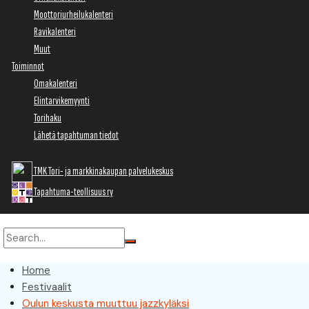
Moottoriurheilukalenteri
Ravikalenteri
Muut
Toiminnot
Omakalenteri
Elintarvikemyynti
Torihaku
Lähetä tapahtuman tiedot
TMK Tori- ja markkinakaupan palvelukeskus
Tapahtuma-teollisuus ry
Home
Festivaalit
Oulun keskusta muuttuu jazzkyläksi