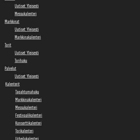
Uutiset: Yleisesti
Messukalenteri
Markkinat
Uutiset: Yleisesti
Markkinakalenteri
Torit
Uutiset: Yleisesti
Torihaku
Palvelut
Uutiset: Yleisesti
Kalenterit
Tapahtumahaku
Markkinakalenteri
Messukalenteri
Festivaalikalenteri
Konserttikalenteri
Torikalenteri
Urheilukalenteri