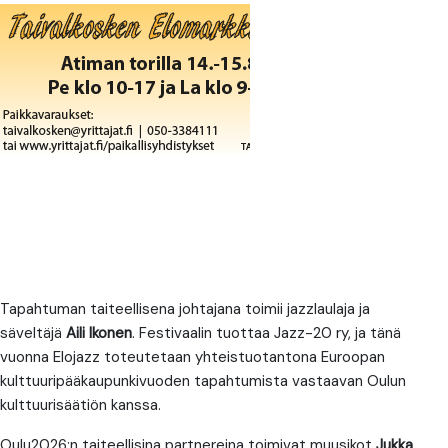
Tapahtuman taiteellisena johtajana toimii jazzlaulaja ja
säveltäjä
Aili Ikonen
. Festivaalin tuottaa Jazz-20 ry, ja tänä
vuonna Elojazz toteutetaan yhteistuotantona Euroopan
kulttuuripääkaupunkivuoden tapahtumista vastaavan Oulun
kulttuurisäätiön kanssa.
Oulu2026:n taiteellisina partnereina toimivat muusikot
Jukka