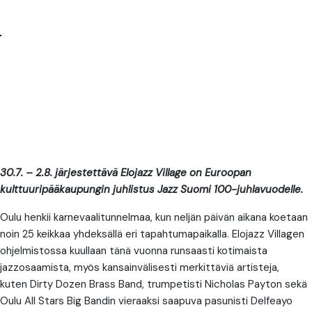
30.7. – 2.8. järjestettävä Elojazz Village on Euroopan
kulttuuripääkaupungin juhlistus Jazz Suomi 100-juhlavuodelle.
Oulu henkii karnevaalitunnelmaa, kun neljän päivän aikana koetaan
noin 25 keikkaa yhdeksällä eri tapahtumapaikalla. Elojazz Villagen
ohjelmistossa kuullaan tänä vuonna runsaasti kotimaista
jazzosaamista, myös kansainvälisesti merkittäviä artisteja,
kuten Dirty Dozen Brass Band, trumpetisti Nicholas Payton sekä
Oulu All Stars Big Bandin vieraaksi saapuva pasunisti Delfeayo