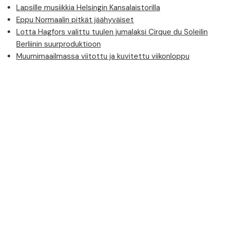
Lapsille musiikkia Helsingin Kansalaistorilla
Eppu Normaalin pitkät jäähyväiset
Lotta Hagfors valittu tuulen jumalaksi Cirque du Soleilin
Berliinin suurproduktioon
Muumimaailmassa viitottu ja kuvitettu viikonloppu