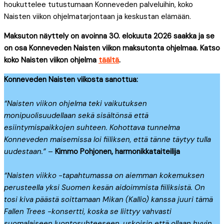
houkuttelee tutustumaan Konneveden palveluihin, koko
Naisten viikon ohjelmatarjontaan ja keskustan elämään.
Maksuton näyttely on avoinna 30. elokuuta 2026 saakka ja se
on osa Konneveden Naisten viikon maksutonta ohjelmaa. Katso
koko Naisten viikon ohjelma
täältä
.
Konneveden Naisten viikosta sanottua:
“Naisten viikon ohjelma teki vaikutuksen
monipuolisuudellaan sekä sisältönsä että
esiintymispaikkojen suhteen. Kohottava tunnelma
Konneveden maisemissa loi fiiliksen, että tänne täytyy tulla
uudestaan.”
–
Kimmo Pohjonen, harmonikkataiteilija
“Naisten viikko -tapahtumassa on aiemman kokemuksen
perusteella yksi Suomen kesän aidoimmista fiiliksistä. On
tosi kiva päästä soittamaan Mikan (Kallio) kanssa juuri tämä
Fallen Trees -konsertti, koska se liittyy vahvasti
suomalaiseen luontosuhteeseen, uskoisin että ollaan hyvin