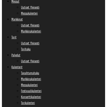
Messut
Uutiset: Yleisesti
Messukalenteri
Markkinat
Uutiset: Yleisesti
Markkinakalenteri
Torit
Uutiset: Yleisesti
Torihaku
Palvelut
Uutiset: Yleisesti
Kalenterit
Tapahtumahaku
Markkinakalenteri
Messukalenteri
Festivaalikalenteri
Konserttikalenteri
Torikalenteri