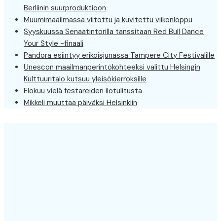
Berliinin suurproduktioon
Muumimaailmassa viitottu ja kuvitettu viikonloppu
Syyskuussa Senaatintorilla tanssitaan Red Bull Dance
Your Style -finaali
Pandora esiintyy erikoisjunassa Tampere City Festivalille
Unescon maailmanperintökohteeksi valittu Helsingin
Kulttuuritalo kutsuu yleisökierroksille
Elokuu vielä festareiden ilotulitusta
Mikkeli muuttaa päiväksi Helsinkiin