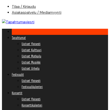
Skip
Tilaa / Kirjaudu
to
Asiakaspalvelu / Mediamyynti
content
Tapahtumat
Uutiset: Yleisesti
Uutiset: Kulttuuri
Uutiset: Matkailu
Uutiset: Musiikki
Uutiset: Urheilu
Festivaalit
Uutiset: Yleisesti
Festivaalikalenteri
Konsertit
Uutiset: Yleisesti
Konserttikalenteri