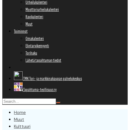
Urheilukalenteri
Moottoriurheilukalenteri
Ravikalenteri
Muut
Toiminnot
Omakalenteri
Elintarvikemyynti
Torihaku
Lähetä tapahtuman tiedot
TMK Tori- ja markkinakaupan palvelukeskus
Tapahtuma-teollisuus ry
Home
Muut
Kulttuuri