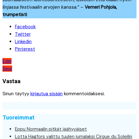
linjassa festivaalin arvojen kanssa.”
–
Verneri Pohjola,
trumpetisti
Facebook
Twitter
Linkedin
Pinterest
Artikkelien
Edel
Seur
selaus
Vastaa
Sinun täytyy
kirjautua sisään
kommentoidaksesi.
Tuoreimmat
Eppu Normaalin pitkät jäähyväiset
Lotta Hagfors valittu tuulen jumalaksi Cirque du Soleilin