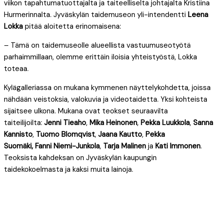
viikon tapahtumatuottajalta ja taiteelliselta johtajalta Kristiina
Hurmerinnalta. Jyväskylän taidemuseon yli-intendentti
Leena
Lokka
pitää aloitetta erinomaisena:
– Tämä on taidemuseolle alueellista vastuumuseotyötä
parhaimmillaan, olemme erittäin iloisia yhteistyöstä, Lokka
toteaa.
Kylägalleriassa on mukana kymmenen näyttelykohdetta, joissa
nähdään veistoksia, valokuvia ja videotaidetta. Yksi kohteista
sijaitsee ulkona. Mukana ovat teokset seuraavilta
taiteilijoilta:
Jenni Tieaho
,
Mika Heinonen
,
Pekka Luukkola
,
Sanna
Kannisto
,
Tuomo Blomqvist
,
Jaana Kautto
,
Pekka
Suomäki,
Fanni Niemi-Junkola
,
Tarja Malinen
ja
Kati Immonen
.
Teoksista kahdeksan on Jyväskylän kaupungin
taidekokoelmasta ja kaksi muita lainoja.