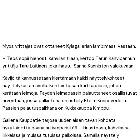
Myös yrittäjät ovat ottaneet Kylägallerian lämpimästi vastaan.
– Teos sopii hienosti kahvilan tilaan, kertoo Tarun Kahvipannun
yrittäjä
Taru Laitinen
, joka ihastui Sanna Kanniston valokuvaan.
Kävijöitä kannustetaan kiertämään kaikki näyttelykohteet
näyttelykartan avulla. Kohteista saa karttapassin, johon
kerätään leimoja. Täyden leimapassin palauttaneet osallistuvat
arvontaan, jossa palkintona on risteily Etelä-Konnevedellä.
Passien palautuspaikkana on Kukkakauppa Kimppu.
Galleria Kauppatie tarjoaa uudenlaisen tavan kohdata
nykytaidetta osana arkiympäristöä – kirjastossa, kahvilassa,
liikkeissä ja muissa tutuissa paikoissa. Samalla näyttely